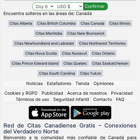
Encuentra solteros en las áreas de: Canadá
Citas Alberta
Citas British Columbia
Citas Canada
Citas Illinois
Citas Manitoba
Citas New Brunswick
Citas Newfoundland and Labrador
Citas Northwest Territories
Citas Nova Scotia
Citas Nunavut
Citas Ontario
Citas Prince Edward Island
Citas Quebec
Citas Saskatchewan
Citas South Carolina
Citas Yukon
Noticias
|
Estafadores
|
Tienda
|
Opiniones
Cookies y RGPD
|
Publicidad
|
Acerca de nosotros
|
Privacidad
|
Términos de uso
|
Seguridad infantil
|
Contacto
|
FAQ
Red de Citas Canadiense Gratis – Conexiones
del Verdadero Norte
Bienvenido a la comunidad más confiable de Canadá para