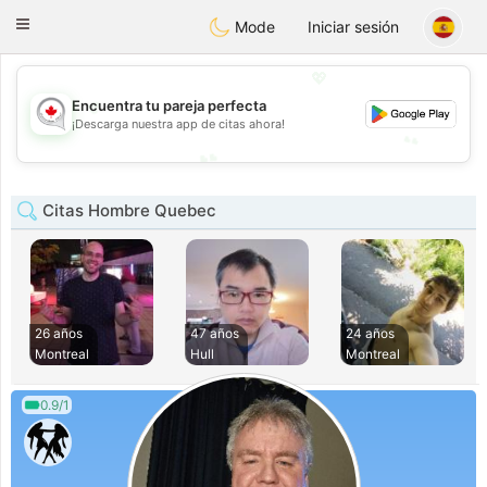
CANADIAN
chat
Toggle
Mode
Iniciar sesión
navigation
💖
💖
Encuentra tu pareja perfecta
¡Descarga nuestra app de citas ahora!
💕
💕
Citas Hombre Quebec
26 años
47 años
24 años
Montreal
Hull
Montreal
0.9/1