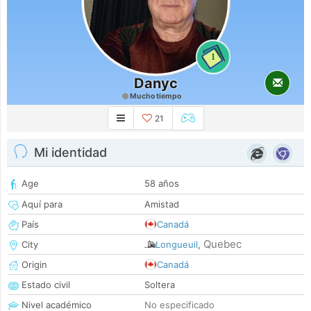
1
Danyc
Mucho tiempo
21
Mi identidad
Age
58 años
Aquí para
Amistad
País
Canadá
Quebec
City
Longueuil
,
Origin
Canadá
Estado civil
Soltera
Nivel académico
No especificado