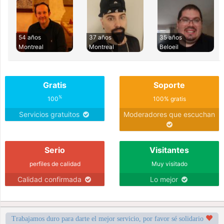
54 años
37 años
35 años
Montreal
Montreal
Beloeil
Gratis
Soporte
%
100
100% gratis
Servicios gratuitos
Moderadores que escuchan
Serio
Visitantes
perfiles de calidad
Muy visitado
Calidad confirmada
Lo mejor
Trabajamos duro para darte el mejor servicio, por favor sé solidario