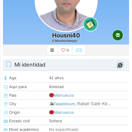
2
Housni40
Mucho tiempo
0
Mi identidad
Age
42 años
Aquí para
Amistad
País
Marruecos
Rabat-Salé-Ké...
City
Taqaddoum
,
Origin
Marruecos
Estado civil
Soltera
Nivel académico
No especificado