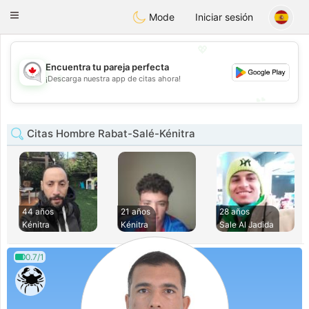
CANADIAN
chat
Toggle
Mode
Iniciar sesión
navigation
💖
Encuentra tu pareja perfecta
💖
¡Descarga nuestra app de citas ahora!
💕
💕
Citas Hombre Rabat-Salé-Kénitra
44 años
21 años
28 años
Kénitra
Kénitra
Sale Al Jadida
0.7/1