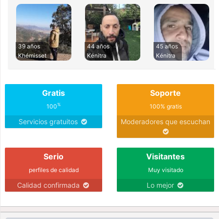
39 años
44 años
45 años
Khémisset
Kénitra
Kénitra
Gratis
Soporte
%
100
100% gratis
Servicios gratuitos
Moderadores que escuchan
Serio
Visitantes
perfiles de calidad
Muy visitado
Calidad confirmada
Lo mejor