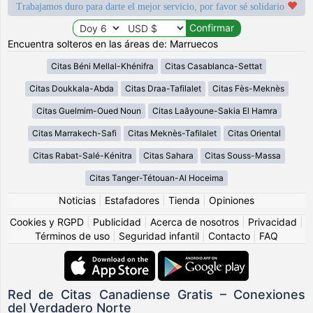
Trabajamos duro para darte el mejor servicio, por favor sé solidario
Encuentra solteros en las áreas de: Marruecos
Citas Béni Mellal-Khénifra
Citas Casablanca-Settat
Citas Doukkala-Abda
Citas Draa-Tafilalet
Citas Fès-Meknès
Citas Guelmim-Oued Noun
Citas Laâyoune-Sakia El Hamra
Citas Marrakech-Safi
Citas Meknès-Tafilalet
Citas Oriental
Citas Rabat-Salé-Kénitra
Citas Sahara
Citas Souss-Massa
Citas Tanger-Tétouan-Al Hoceima
Noticias
|
Estafadores
|
Tienda
|
Opiniones
Cookies y RGPD
|
Publicidad
|
Acerca de nosotros
|
Privacidad
|
Términos de uso
|
Seguridad infantil
|
Contacto
|
FAQ
Red de Citas Canadiense Gratis – Conexiones
del Verdadero Norte