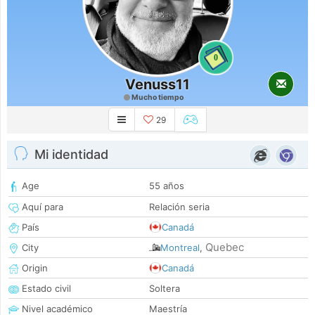
0
Venuss11
Mucho tiempo
29
Mi identidad
Age
55 años
Aquí para
Relación seria
País
Canadá
Quebec
City
Montreal
,
Origin
Canadá
Estado civil
Soltera
Nivel académico
Maestría