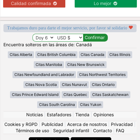
Calidad confirmada
Lo mejor
Trabajamos duro para darte el mejor servicio, por favor sé solidario
Encuentra solteros en las áreas de: Canadá
Citas Alberta
Citas British Columbia
Citas Canada
Citas Illinois
Citas Manitoba
Citas New Brunswick
Citas Newfoundland and Labrador
Citas Northwest Territories
Citas Nova Scotia
Citas Nunavut
Citas Ontario
Citas Prince Edward Island
Citas Quebec
Citas Saskatchewan
Citas South Carolina
Citas Yukon
Noticias
|
Estafadores
|
Tienda
|
Opiniones
Cookies y RGPD
|
Publicidad
|
Acerca de nosotros
|
Privacidad
|
Términos de uso
|
Seguridad infantil
|
Contacto
|
FAQ