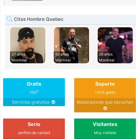
Citas Hombre Quebec
37 años
50 años
26 años
Montreal
Montreal
Montreal
Gratis
Soporte
%
100
100% gratis
Servicios gratuitos
Moderadores que escuchan
Serio
Visitantes
perfiles de calidad
Muy visitado