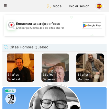
CANADIAN
chat
Toggle
Mode
Iniciar sesión
navigation
💖
Encuentra tu pareja perfecta
💖
¡Descarga nuestra app de citas ahora!
💕
💕
Citas Hombre Quebec
54 años
68 años
34 años
Montreal
Gatineau
Montreal
0.8/1