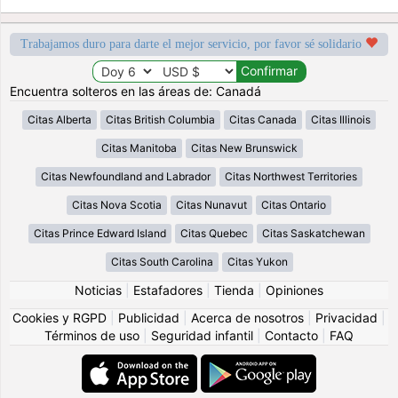
Trabajamos duro para darte el mejor servicio, por favor sé solidario
Encuentra solteros en las áreas de: Canadá
Citas Alberta
Citas British Columbia
Citas Canada
Citas Illinois
Citas Manitoba
Citas New Brunswick
Citas Newfoundland and Labrador
Citas Northwest Territories
Citas Nova Scotia
Citas Nunavut
Citas Ontario
Citas Prince Edward Island
Citas Quebec
Citas Saskatchewan
Citas South Carolina
Citas Yukon
Noticias
|
Estafadores
|
Tienda
|
Opiniones
Cookies y RGPD
|
Publicidad
|
Acerca de nosotros
|
Privacidad
|
Términos de uso
|
Seguridad infantil
|
Contacto
|
FAQ