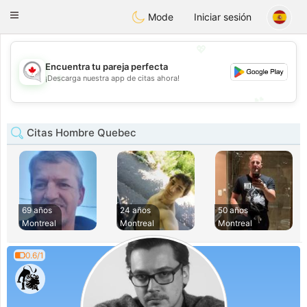
CANADIAN
chat
Toggle
Mode
Iniciar sesión
navigation
💖
Encuentra tu pareja perfecta
💖
¡Descarga nuestra app de citas ahora!
💕
💕
Citas Hombre Quebec
69 años
24 años
50 años
Montreal
Montreal
Montreal
0.6/1