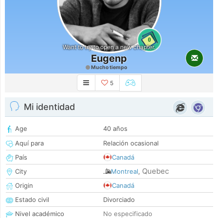
0
Want to try to open a new chapter.
Eugenp
Mucho tiempo
5
Mi identidad
Age
40 años
Aquí para
Relación ocasional
País
Canadá
Quebec
City
Montreal
,
Origin
Canadá
Estado civil
Divorciado
Nivel académico
No especificado