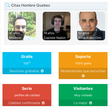
Citas Hombre Quebec
41 años
19 años
52 años
Montreal
Capitale-Nation
Dollard-des-Orm
Gratis
Soporte
%
100
100% gratis
Servicios gratuitos
Moderadores que escuchan
Serio
Visitantes
perfiles de calidad
Muy visitado
Calidad confirmada
Lo mejor