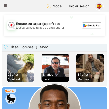
CANADIAN
chat
Toggle
Mode
Iniciar sesión
navigation
💖
Encuentra tu pareja perfecta
💖
¡Descarga nuestra app de citas ahora!
💕
💕
Citas Hombre Quebec
25 años
18 años
34 años
Montreal
Laval
Montreal
0.6/1