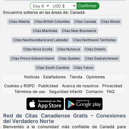
Encuentra solteros en las áreas de: Canadá
Citas Alberta
Citas British Columbia
Citas Canada
Citas Illinois
Citas Manitoba
Citas New Brunswick
Citas Newfoundland and Labrador
Citas Northwest Territories
Citas Nova Scotia
Citas Nunavut
Citas Ontario
Citas Prince Edward Island
Citas Quebec
Citas Saskatchewan
Citas South Carolina
Citas Yukon
Noticias
|
Estafadores
|
Tienda
|
Opiniones
Cookies y RGPD
|
Publicidad
|
Acerca de nosotros
|
Privacidad
|
Términos de uso
|
Seguridad infantil
|
Contacto
|
FAQ
Red de Citas Canadiense Gratis – Conexiones
del Verdadero Norte
Bienvenido a la comunidad más confiable de Canadá para