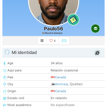
0
Paulo56
Mucho tiempo
4
Mi identidad
Age
34 años
Aquí para
Relación ocasional
País
Canadá
Quebec
City
Montreal
,
Origin
Canadá
Estado civil
En relación
Nivel académico
No especificado