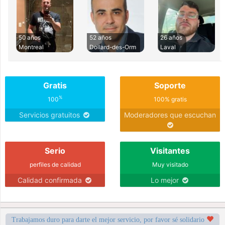
50 años
52 años
26 años
Montreal
Dollard-des-Orm
Laval
Gratis
Soporte
%
100
100% gratis
Servicios gratuitos
Moderadores que escuchan
Serio
Visitantes
perfiles de calidad
Muy visitado
Calidad confirmada
Lo mejor
Trabajamos duro para darte el mejor servicio, por favor sé solidario