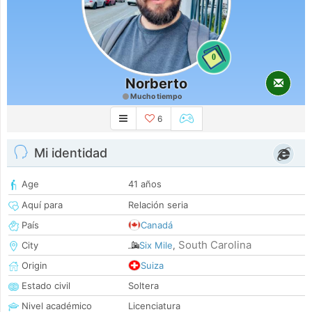
0
Norberto
Mucho tiempo
6
Mi identidad
Age
41 años
Aquí para
Relación seria
País
Canadá
South Carolina
City
Six Mile
,
Origin
Suiza
Estado civil
Soltera
Nivel académico
Licenciatura