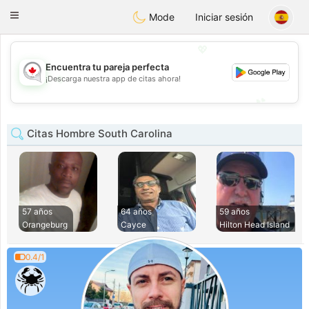
CANADIAN
chat
Toggle
Mode
Iniciar sesión
navigation
💖
Encuentra tu pareja perfecta
💖
¡Descarga nuestra app de citas ahora!
💕
💕
Citas Hombre South Carolina
57 años
64 años
59 años
Orangeburg
Cayce
Hilton Head Island
0.4/1