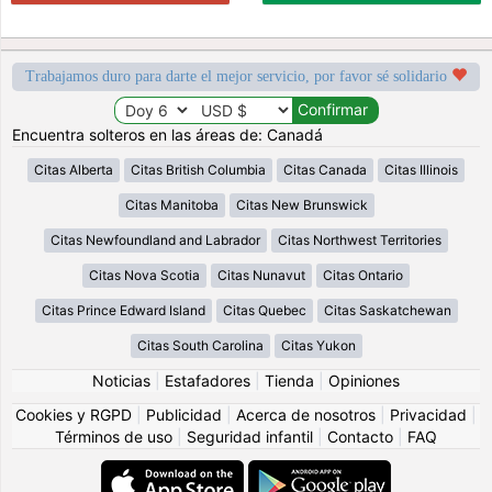
Trabajamos duro para darte el mejor servicio, por favor sé solidario
Encuentra solteros en las áreas de: Canadá
Citas Alberta
Citas British Columbia
Citas Canada
Citas Illinois
Citas Manitoba
Citas New Brunswick
Citas Newfoundland and Labrador
Citas Northwest Territories
Citas Nova Scotia
Citas Nunavut
Citas Ontario
Citas Prince Edward Island
Citas Quebec
Citas Saskatchewan
Citas South Carolina
Citas Yukon
Noticias
|
Estafadores
|
Tienda
|
Opiniones
Cookies y RGPD
|
Publicidad
|
Acerca de nosotros
|
Privacidad
|
Términos de uso
|
Seguridad infantil
|
Contacto
|
FAQ