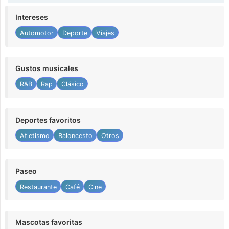
Intereses
Automotor
Deporte
Viajes
Gustos musicales
R&B
Rap
Clásico
Deportes favoritos
Atletismo
Baloncesto
Otros
Paseo
Restaurante
Café
Cine
Mascotas favoritas