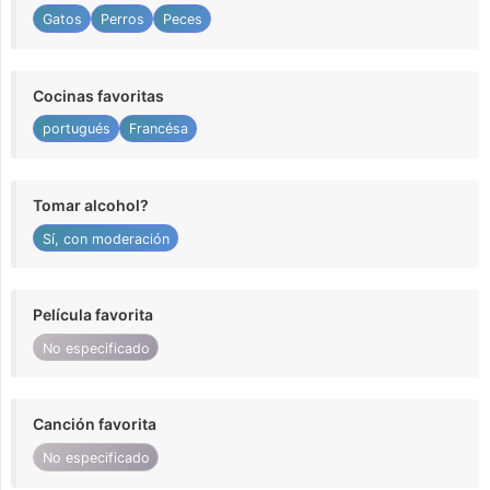
Gatos
Perros
Peces
Cocinas favoritas
portugués
Francésa
Tomar alcohol?
Sí, con moderación
Película favorita
No especificado
Canción favorita
No especificado