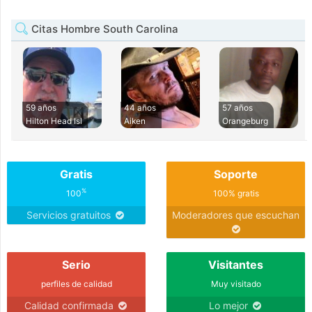
Citas Hombre South Carolina
59 años
44 años
57 años
Hilton Head Isl
Aiken
Orangeburg
Gratis
Soporte
%
100
100% gratis
Servicios gratuitos
Moderadores que escuchan
Serio
Visitantes
perfiles de calidad
Muy visitado
Calidad confirmada
Lo mejor