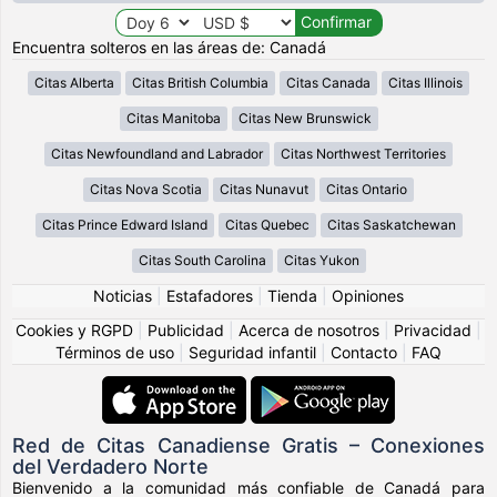
Encuentra solteros en las áreas de: Canadá
Citas Alberta
Citas British Columbia
Citas Canada
Citas Illinois
Citas Manitoba
Citas New Brunswick
Citas Newfoundland and Labrador
Citas Northwest Territories
Citas Nova Scotia
Citas Nunavut
Citas Ontario
Citas Prince Edward Island
Citas Quebec
Citas Saskatchewan
Citas South Carolina
Citas Yukon
Noticias
|
Estafadores
|
Tienda
|
Opiniones
Cookies y RGPD
|
Publicidad
|
Acerca de nosotros
|
Privacidad
|
Términos de uso
|
Seguridad infantil
|
Contacto
|
FAQ
Red de Citas Canadiense Gratis – Conexiones
del Verdadero Norte
Bienvenido a la comunidad más confiable de Canadá para