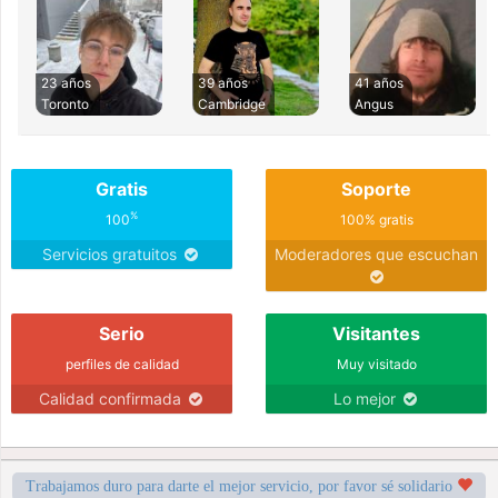
23 años
39 años
41 años
Toronto
Cambridge
Angus
Gratis
Soporte
%
100
100% gratis
Servicios gratuitos
Moderadores que escuchan
Serio
Visitantes
perfiles de calidad
Muy visitado
Calidad confirmada
Lo mejor
Trabajamos duro para darte el mejor servicio, por favor sé solidario