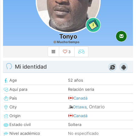
1
Tonyo
Mucho tiempo
3
Mi identidad
Age
52 años
Aquí para
Relación seria
País
Canadá
Ontario
City
Ottawa
,
Origin
Canadá
Estado civil
Soltera
Nivel académico
No especificado