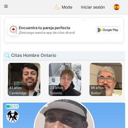
CANADIAN
chat
Toggle
Mode
Iniciar sesión
navigation
💖
Encuentra tu pareja perfecta
💖
¡Descarga nuestra app de citas ahora!
💕
💕
Citas Hombre Ontario
41 años
23 años
68 años
Cambridge
Toronto
Bolton
0.7/1