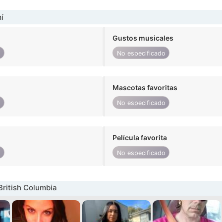
í
Gustos musicales
o
No especificado
Mascotas favoritas
o
No especificado
Película favorita
o
No especificado
British Columbia