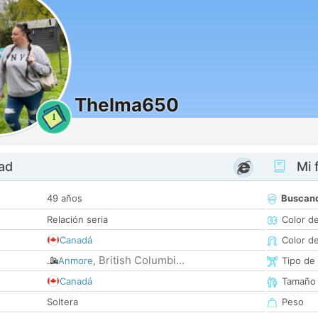
Thelma650
1
dad
Mi f
49 años
Buscan
Relación seria
Color d
Canadá
Color d
British Columbi...
Anmore
,
Tipo de
Canadá
Tamaño
Soltera
Peso