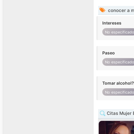
conocer a m
Intereses
No especificad
Paseo
No especificad
Tomar alcohol?
No especificad
Citas Mujer 