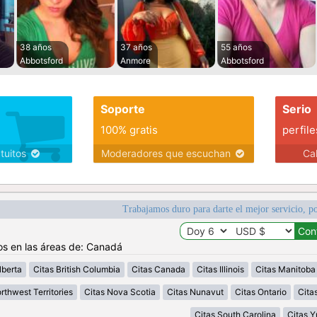
38 años
37 años
55 años
Abbotsford
Anmore
Abbotsford
Soporte
Serio
100% gratis
perfile
atuitos
Moderadores que escuchan
Ca
Trabajamos duro para darte el mejor servicio, po
os en las áreas de: Canadá
lberta
Citas British Columbia
Citas Canada
Citas Illinois
Citas Manitoba
rthwest Territories
Citas Nova Scotia
Citas Nunavut
Citas Ontario
Cita
Citas South Carolina
Citas 