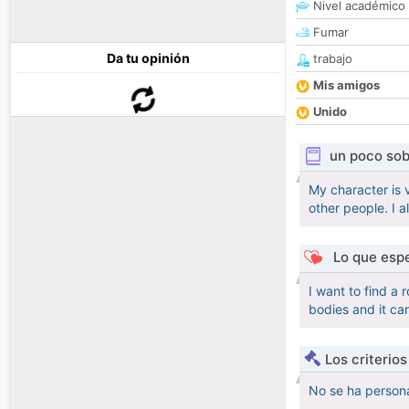
Nivel académico
Fumar
Da tu opinión
trabajo
Mis amigos
Unido
un poco sob
My character is v
other people. I al
Lo que espe
I want to find a 
bodies and it ca
Los criterio
No se ha persona