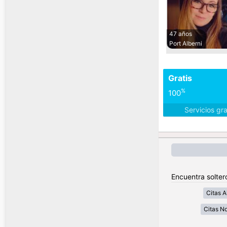
47 años
Port Alberni
Gratis
%
100
Servicios gr
Encuentra solter
Citas A
Citas No