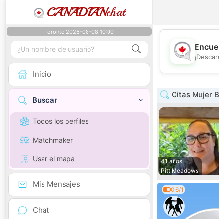
CANADIAN
chat
Toronto 2026-08-08 10:00
Encuen
¡Descar
Inicio
Citas Mujer B
Buscar
Todos los perfiles
Matchmaker
Usar el mapa
41 años
Pitt Meadows
Mis Mensajes
0.6/1
Chat