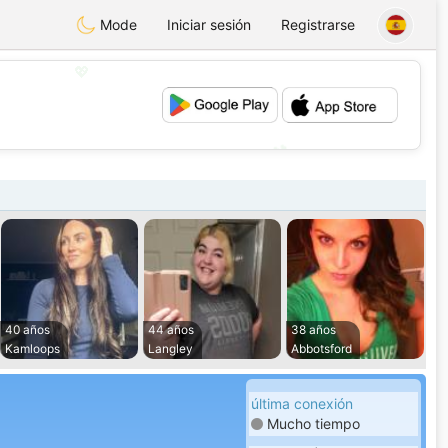
Mode
Iniciar sesión
Registrarse
💖
💕
40 años
44 años
38 años
Kamloops
Langley
Abbotsford
última conexión
Mucho tiempo