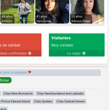
49 años
41 años
35 años
Anmore
Vancouver
Arbutus Ridge
Visitantes
s de calidad
Muy visitado
lidad confirmada
Lo mejor
r favor sé solidario
Citas New Brunswick
Citas Newfoundland and Labrador
s Prince Edward Island
Citas Quebec
Citas Saskatchewan
Yukon