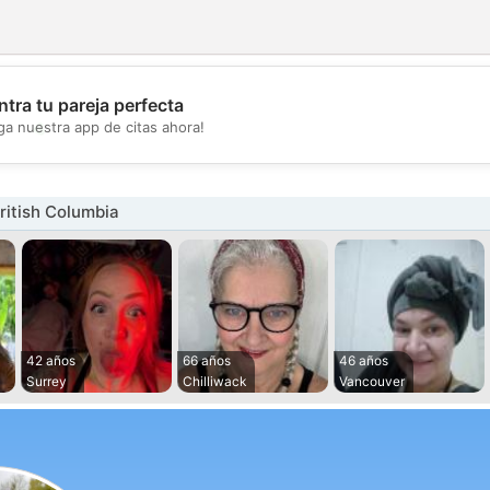
tra tu pareja perfecta
💖
ga nuestra app de citas ahora!
💕
ritish Columbia
42 años
66 años
46 años
Surrey
Chilliwack
Vancouver