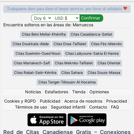
Trabajamos duro para darte el mejor servicio, por favor sé solidario
Encuentra solteros en las áreas de: Marruecos
Citas Béni Mellal-Khénifra
Citas Casablanca-Settat
Citas Doukkala-Abda
Citas Draa-Tafilalet
Citas Fès-Meknès
Citas Guelmim-Oued Noun
Citas Laâyoune-Sakia El Hamra
Citas Marrakech-Safi
Citas Meknès-Tafilalet
Citas Oriental
Citas Rabat-Salé-Kénitra
Citas Sahara
Citas Souss-Massa
Citas Tanger-Tétouan-Al Hoceima
Noticias
|
Estafadores
|
Tienda
|
Opiniones
Cookies y RGPD
|
Publicidad
|
Acerca de nosotros
|
Privacidad
|
Términos de uso
|
Seguridad infantil
|
Contacto
|
FAQ
Red de Citas Canadiense Gratis – Conexiones