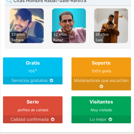
Citas Hombre Rabat-Salé-Kénitra
33 años
32 años
26 años
Temara
Rabat
Salé
Gratis
Soporte
%
100
100% gratis
Servicios gratuitos
Moderadores que escuchan
Serio
Visitantes
perfiles de calidad
Muy visitado
Calidad confirmada
Lo mejor