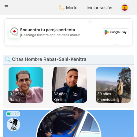
CANADIAN
chat
Toggle
Mode
Iniciar sesión
navigation
💖
Encuentra tu pareja perfecta
💖
¡Descarga nuestra app de citas ahora!
💕
💕
Citas Hombre Rabat-Salé-Kénitra
32 años
32 años
39 años
Rabat
Kénitra
Khémisset
0.7/1