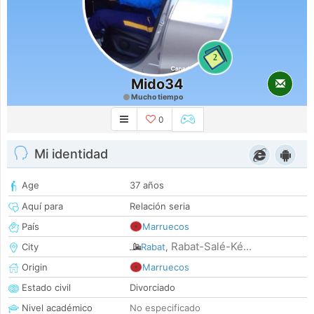
2
Mido34
Mucho tiempo
0
Mi identidad
Age
37 años
Aquí para
Relación seria
País
Marruecos
Rabat-Salé-Ké...
City
Rabat
,
Origin
Marruecos
Estado civil
Divorciado
Nivel académico
No especificado