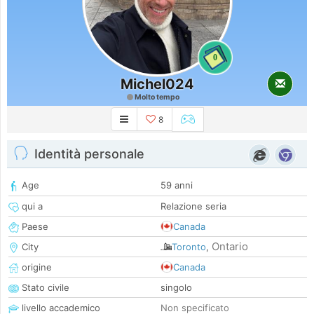
0
Michel024
Molto tempo
8
Identità personale
Age
59 anni
qui a
Relazione seria
Paese
Canada
Ontario
City
Toronto
,
origine
Canada
Stato civile
singolo
livello accademico
Non specificato