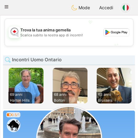
CANADIAN
chat
Toggle
Mode
Accedi
navigation
💖
Trova la tua anima gemella
💖
Scarica subito la nostra app di incontri!
💕
💕
Incontri Uomo Ontario
69 anni
68 anni
63 anni
Halton Hills
Bolton
Brussels
0.5/1