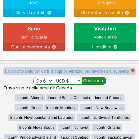
%
100
100% gratis
Servizi gratuiti
Moderatori in ascolto
Serio
Visitatori
profili di qualità
Molto visitato
Qualità confermata
Il migliore
Lavoriamo sodo per darti il miglior servizio, per favore sii di supporto
Trova single nelle aree di: Canada
Incontri Alberta
Incontri British Columbia
Incontri Canada
Incontri Illinois
Incontri Manitoba
Incontri New Brunswick
Incontri Newfoundland and Labrador
Incontri Northwest Territories
Incontri Nova Scotia
Incontri Nunavut
Incontri Ontario
Incontri Prince Edward Island
Incontri Quebec
Incontri Saskatchewan