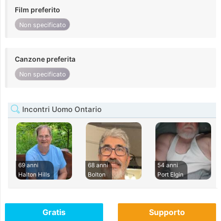
Film preferito
Non specificato
Canzone preferita
Non specificato
Incontri Uomo Ontario
69 anni
68 anni
54 anni
Halton Hills
Bolton
Port Elgin
Gratis
Supporto