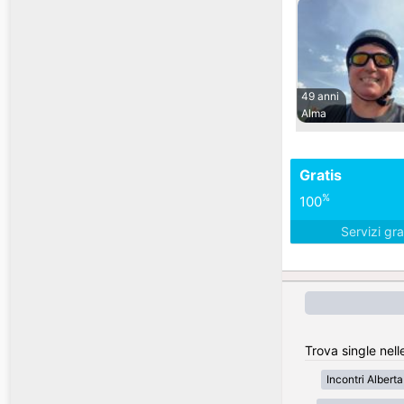
49 anni
Alma
Gratis
%
100
Servizi gra
Trova single nell
Incontri Alberta