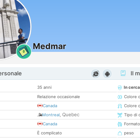
Medmar
0
personale
Il m
35 anni
In cerca
Relazione occasionale
Colore 
Canada
Colore c
Quebec
Montreal
,
Tipo di 
Canada
Formato
È complicato
peso