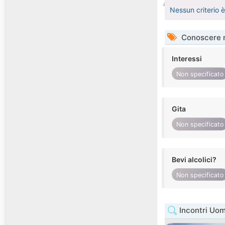
Nessun criterio 
Conoscere 
Interessi
Non specificato
Gita
Non specificato
Bevi alcolici?
Non specificato
Incontri Uo