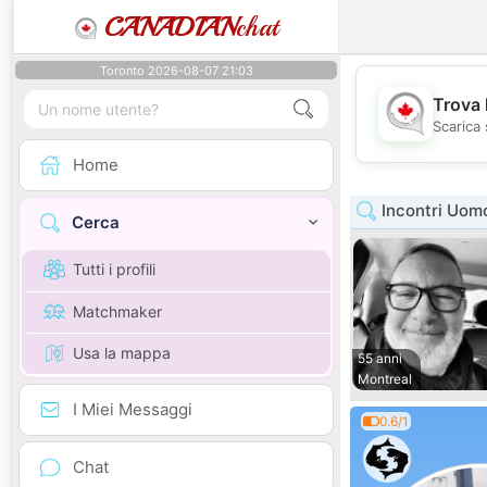
CANADIAN
chat
Toronto 2026-08-07 21:03
Trova 
Scarica 
Home
Incontri Uom
Cerca
Tutti i profili
Matchmaker
Usa la mappa
55 anni
Montreal
I Miei Messaggi
0.6/1
Chat