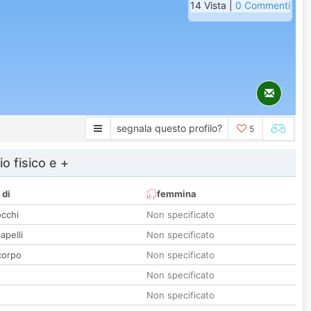
14 Vista |
0 Commenti
segnala questo profilo?
5
io fisico e +
 di
femmina
occhi
Non specificato
apelli
Non specificato
corpo
Non specificato
Non specificato
Non specificato