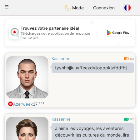
CANADIAN
chat
Toggle
Mode
Connexion
navigation
💖
Trouvez votre partenaire idéal
💖
Téléchargez notre application de rencontre
maintenant !
💕
💕
Kasserine
0.3
tyyhhhjjiuuyffeezdvjjopppkjvfddfhjj
ans
Azerweek
37
Kasserine
0.7
J'aime les voyages, les aventures,
découvrir les cultures du monde, lire