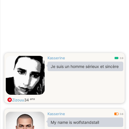
Kasserine
0.9
Je suis un homme sérieux et sincère
ans
Zizouu
34
Kasserine
0.6
My name is wolfstandstall