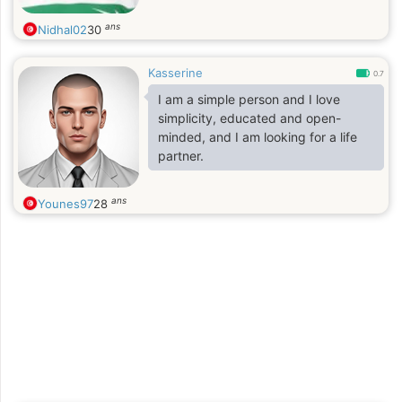
ans
Nidhal02
30
Kasserine
0.7
I am a simple person and I love
simplicity, educated and open-
minded, and I am looking for a life
partner.
ans
Younes97
28