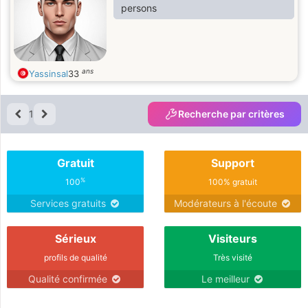
persons
ans
Yassinsal
33
1
Recherche par critères
Gratuit
Support
%
100
100% gratuit
Services gratuits
Modérateurs à l'écoute
Sérieux
Visiteurs
profils de qualité
Très visité
Qualité confirmée
Le meilleur