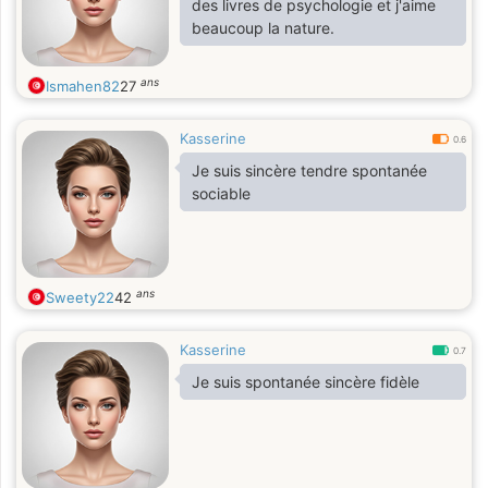
des livres de psychologie et j'aime
beaucoup la nature.
ans
Ismahen82
27
Kasserine
0.6
Je suis sincère tendre spontanée
sociable
ans
Sweety22
42
Kasserine
0.7
Je suis spontanée sincère fidèle