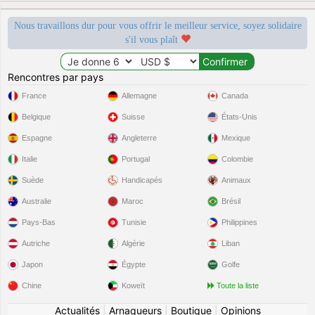
Nous travaillons dur pour vous offrir le meilleur service, soyez solidaire
s'il vous plaît
Rencontres par pays
France
Allemagne
Canada
Belgique
Suisse
États-Unis
Espagne
Angleterre
Mexique
Italie
Portugal
Colombie
Suède
Handicapés
Animaux
Australie
Maroc
Brésil
Pays-Bas
Tunisie
Philippines
Autriche
Algérie
Liban
Japon
Égypte
Golfe
Chine
Koweït
Toute la liste
Actualités
|
Arnaqueurs
|
Boutique
|
Opinions