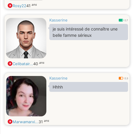
ans
Rosy22
41
Kasserine
0.7
je suis intéressé de connaître une
belle famme sérieux
ans
Celibatair...
40
Kasserine
0.3
Hhhh
ans
Marwamarxi...
31