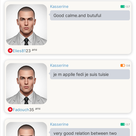
Kasserine
0.7
Good calme.and butuful
ans
Elies81
23
Kasserine
0.6
je m applle fedi je suis tuisie
ans
Fadouch
35
Kasserine
0.7
very good relation between two