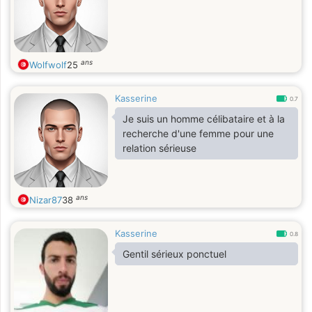
ans
Wolfwolf
25
Kasserine
0.7
Je suis un homme célibataire et à la
recherche d'une femme pour une
relation sérieuse
ans
Nizar87
38
Kasserine
0.8
Gentil sérieux ponctuel