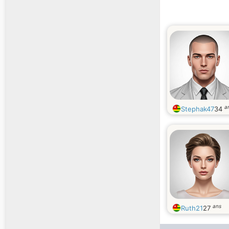
a
Stephak47
34
ans
Ruth21
27