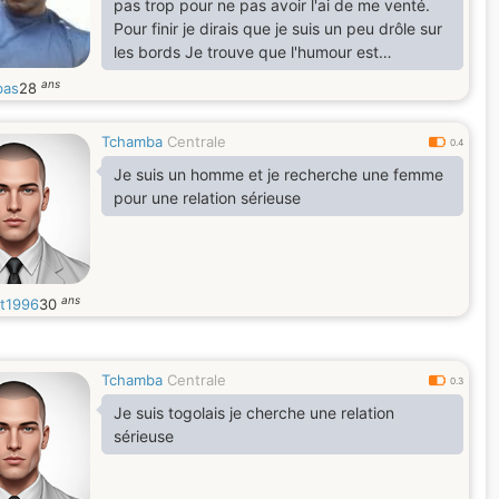
pas trop pour ne pas avoir l'ai de me venté.
Pour finir je dirais que je suis un peu drôle sur
les bords Je trouve que l'humour est
important dans la vie
ans
bas
28
Tchamba
Centrale
0.4
Je suis un homme et je recherche une femme
pour une relation sérieuse
ans
st1996
30
Tchamba
Centrale
0.3
Je suis togolais je cherche une relation
sérieuse