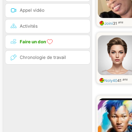
Appel vidéo
ans
Joini
31
Activités
Faire un don
Chronologie de travail
ans
Noly40
41