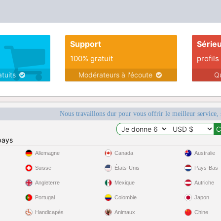
Support
Série
100% gratuit
profils
atuits
Modérateurs à l'écoute
Q
Nous travaillons dur pour vous offrir le meilleur service, 
pays
Allemagne
Canada
Australie
Suisse
États-Unis
Pays-Bas
Angleterre
Mexique
Autriche
Portugal
Colombie
Japon
Handicapés
Animaux
Chine