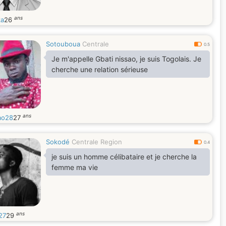
ans
ka
26
Sotouboua
Centrale
0.5
Je m'appelle Gbati nissao, je suis Togolais. Je
cherche une relation sérieuse
ans
ao28
27
Sokodé
Centrale Region
0.4
je suis un homme célibataire et je cherche la
femme ma vie
ans
27
29