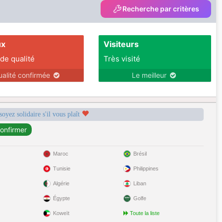
Recherche par critères
ux
Visiteurs
 de qualité
Très visité
ualité confirmée
Le meilleur
soyez solidaire s'il vous plaît
Maroc
Brésil
Tunisie
Philippines
Algérie
Liban
Égypte
Golfe
Koweït
Toute la liste