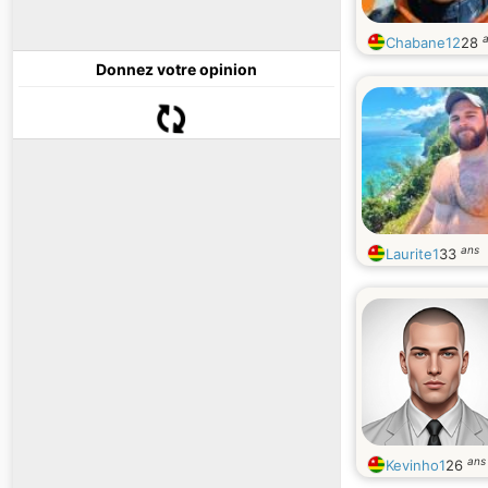
Chabane12
28
Donnez votre opinion
ans
Laurite1
33
ans
Kevinho1
26