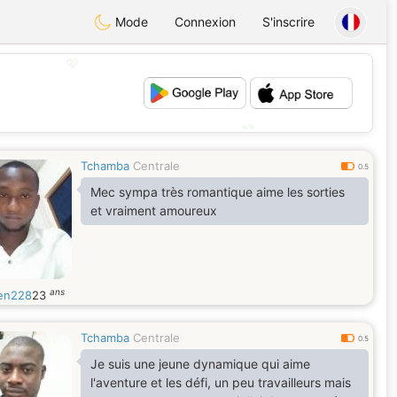
Mode
Connexion
S'inscrire
💖
💕
Tchamba
Centrale
0.5
Mec sympa très romantique aime les sorties
et vraiment amoureux
ans
en228
23
Tchamba
Centrale
0.5
Je suis une jeune dynamique qui aime
l'aventure et les défi, un peu travailleurs mais