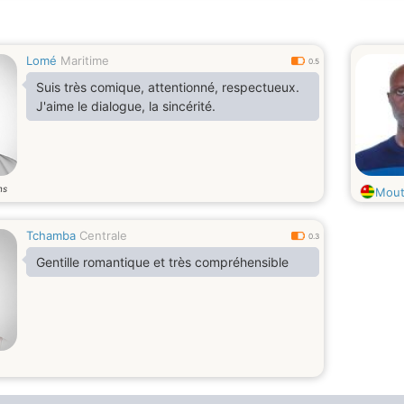
Lomé
Maritime
0.5
Suis très comique, attentionné, respectueux.
J'aime le dialogue, la sincérité.
ns
Mou
Tchamba
Centrale
0.3
Gentille romantique et très compréhensible