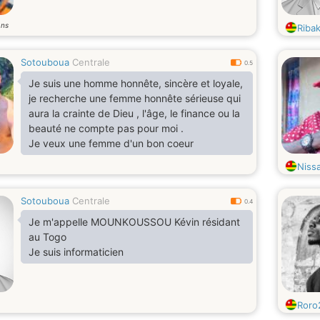
ans
Riba
Sotouboua
Centrale
0.5
Je suis une homme honnête, sincère et loyale,
je recherche une femme honnête sérieuse qui
aura la crainte de Dieu , l'âge, le finance ou la
beauté ne compte pas pour moi .
Je veux une femme d'un bon coeur
Niss
Sotouboua
Centrale
0.4
Je m'appelle MOUNKOUSSOU Kévin résidant
au Togo
Je suis informaticien
Roro