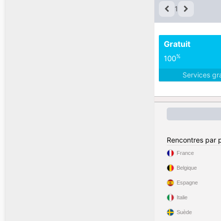
1
Gratuit
%
100
Services gr
Rencontres par 
France
Belgique
Espagne
Italie
Suède