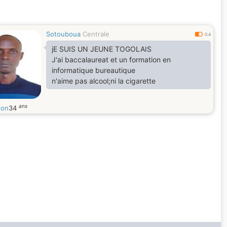
Sotouboua
Centrale
0.4
jE SUIS UN JEUNE TOGOLAIS
J'ai baccalaureat et un formation en
informatique bureautique
n'aime pas alcool;ni la cigarette
ans
ton
34