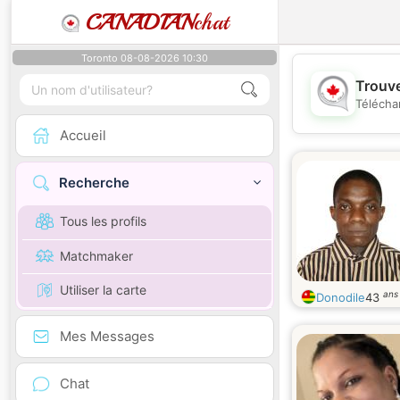
CANADIAN
chat
Toronto 08-08-2026 10:30
Trouve
Télécha
Accueil
Recherche
Tous les profils
Matchmaker
Utiliser la carte
ans
Donodile
43
Mes Messages
Chat