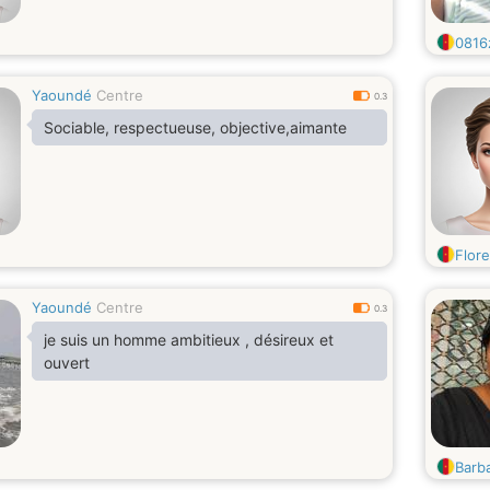
0816
Yaoundé
Centre
0.3
Sociable, respectueuse, objective,aimante
Flor
Yaoundé
Centre
0.3
je suis un homme ambitieux , désireux et
ouvert
Barb