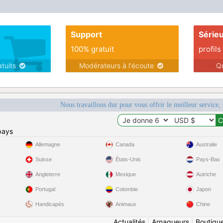
Support
Série
100% gratuit
profils
atuits
Modérateurs à l'écoute
Q
Nous travaillons dur pour vous offrir le meilleur service, 
pays
Allemagne
Canada
Australie
Suisse
États-Unis
Pays-Bas
Angleterre
Mexique
Autriche
Portugal
Colombie
Japon
Handicapés
Animaux
Chine
Actualités
|
Arnaqueurs
|
Boutiqu