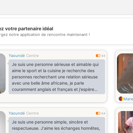
z votre partenaire idéal
💖
rgez notre application de rencontre maintenant !
💕
Yaoundé
Centre
0.5
Je suis une personne sérieuse et aimable qui
aime le sport et la cuisine je recherche des
personnes recherchant une relation sérieuse
avec une belle âme africaine, je parle
couramment anglais et français et j'espère
rencontrer ici mon âme sœur. Sentez vous
Marie
libre de me contacter si mon profil vous parle.
Je suis mère de 2 adorable filles et le reste
Yaoundé
Centre
vous le découvrirez plus tard
0.4
Je suis une personne simple, sincère et
respectueuse. J'aime les échanges honnêtes,