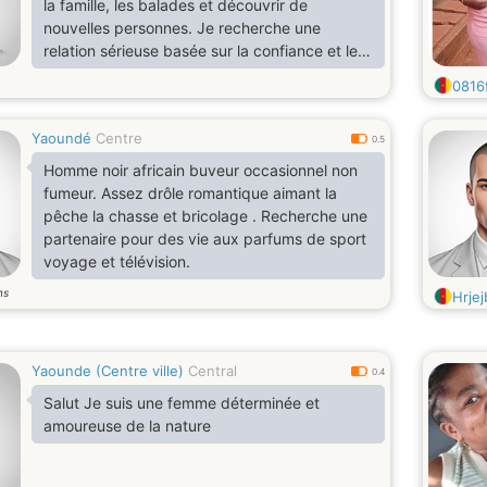
la famille, les balades et découvrir de
nouvelles personnes. Je recherche une
relation sérieuse basée sur la confiance et le
respect mutuel.
0816
Yaoundé
Centre
0.5
Homme noir africain buveur occasionnel non
fumeur. Assez drôle romantique aimant la
pêche la chasse et bricolage . Recherche une
partenaire pour des vie aux parfums de sport
voyage et télévision.
ns
Hrjej
Yaounde (Centre ville)
Central
0.4
Salut Je suis une femme déterminée et
amoureuse de la nature