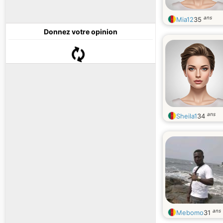
ans
Mia12
35
Donnez votre opinion
ans
Sheila1
34
ans
Mebomo
31