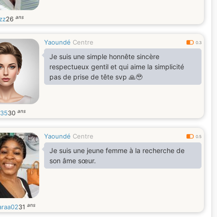
ans
zz
26
Yaoundé
Centre
0.3
Je suis une simple honnête sincère
respectueux gentil et qui aime la simplicité
pas de prise de tête svp 🙏🥹
ans
e35
30
Yaoundé
Centre
0.5
Je suis une jeune femme à la recherche de
son âme sœur.
ans
araa02
31