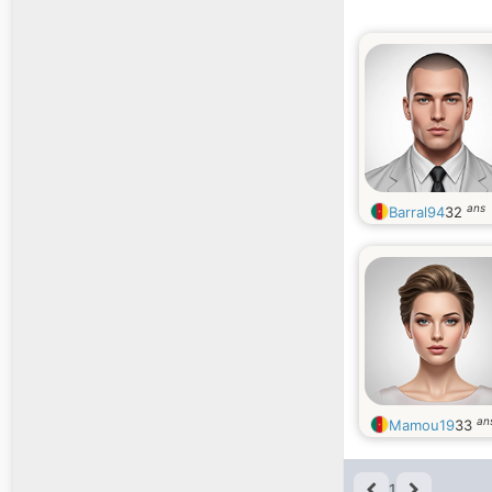
ans
Barral94
32
an
Mamou19
33
1