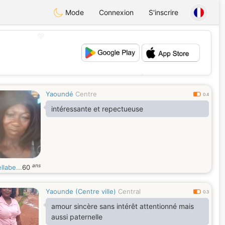
Mode
Connexion
S'inscrire
💖
💕
Yaoundé
Centre
0.4
intéressante et repectueuse
ans
llabe...
60
Yaounde (Centre ville)
Central
0.3
amour sincère sans intérêt attentionné mais
aussi paternelle