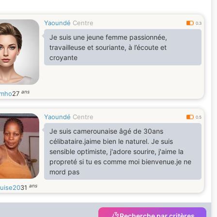
Yaoundé
Centre
0.3
Je suis une jeune femme passionnée,
travailleuse et souriante, à l’écoute et
croyante
ans
mho
27
Yaoundé
Centre
0.5
Je suis camerounaise âgé de 30ans
célibataire.jaime bien le naturel. Je suis
sensible optimiste, j'adore sourire, j'aime la
propreté si tu es comme moi bienvenue.je ne
mord pas
ans
uise20
31
Recherche par critères