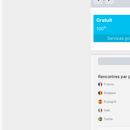
Gratuit
%
100
Services gr
Rencontres par 
France
Belgique
Espagne
Italie
Suède