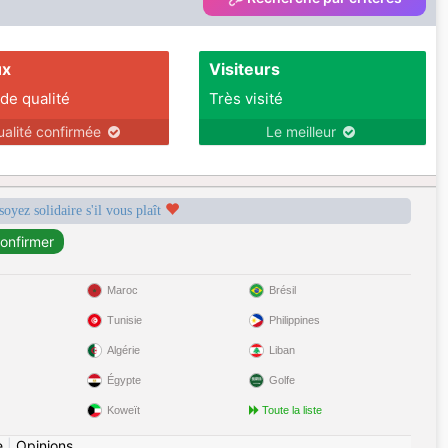
ux
Visiteurs
 de qualité
Très visité
ualité confirmée
Le meilleur
soyez solidaire s'il vous plaît
Maroc
Brésil
Tunisie
Philippines
Algérie
Liban
Égypte
Golfe
Koweït
Toute la liste
e
|
Opinions