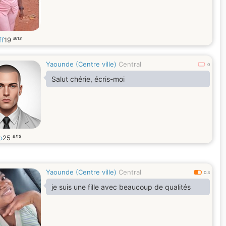
ans
ff
19
Yaounde (Centre ville)
Central
0
Salut chérie, écris-moi
ans
b
25
Yaounde (Centre ville)
Central
0.3
je suis une fille avec beaucoup de qualités