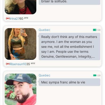
briser la solitude.
ans
Irina27
60
Quebec
0.8
Really don't think any of this matters
anymore. I am the woman as you
see me, not all the embellishment I
say I am. People use the terms
Genuine, Gentlewoman, Integrity,
giver, caring, compassionate,
ans
Risensun10
35
friendly, laid back, a hoot, off the
wall in association with me. I am here
Quebec
to share the light of my Heart with
0.9
another in all experiences left to
Mec sympa franc aîme la vie
uncover. We must have
communication and Honesty above
all else. I love the simple pleasures! I
love the Outdoors, kayaking,