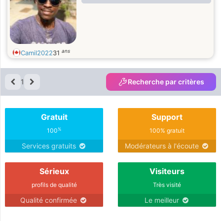
ans
Camil2022
31
1
Recherche par critères
Gratuit
Support
%
100
100% gratuit
Services gratuits
Modérateurs à l'écoute
Sérieux
Visiteurs
profils de qualité
Très visité
Qualité confirmée
Le meilleur