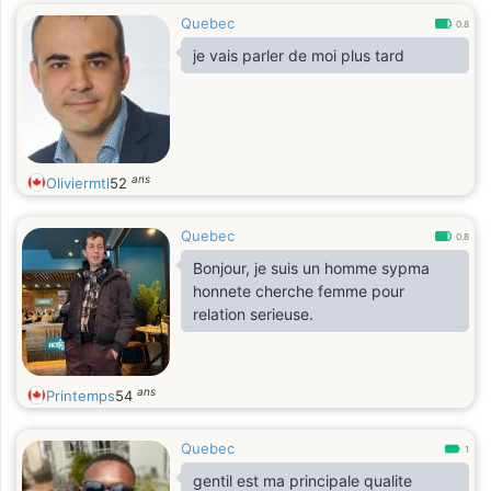
Quebec
0.8
je vais parler de moi plus tard
ans
Oliviermtl
52
Quebec
0.8
Bonjour, je suis un homme sypma
honnete cherche femme pour
relation serieuse.
ans
Printemps
54
Quebec
1
gentil est ma principale qualite