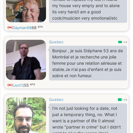
my house very empty and to alone
its very hard/i am a good
cook/musicien very emotional/etc
ans
Dayman68
68
Quebec
0.9
Bonjour , je suis Stéphane 53 ans de
Montréal et je recherche une jolie
femme pour une relation sérieuse et
stable.Je n'ai pas d'enfant et je suis
sobre et non fumeur.
ans
Lion13
55
Quebec
0.8
I'm not just looking for a date, not
just a temporary thing, no. What I
want is a partner of life (I almost
wrote "partner in crime" but I didn't