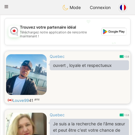
CANADIAN
chat
Toggle
Mode
Connexion
navigation
💖
Trouvez votre partenaire idéal
Téléchargez notre application de rencontre
💖
maintenant !
💕
💕
Quebec
0.8
ouvert , loyale et respectueux
ans
Louve99
41
Quebec
0.8
Je suis a la recherche de l'âme sœur
et peut être c'est votre chance de