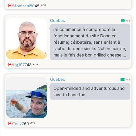
boating, camping
ans
Montreal80
45
Quebec
0.9
Je commence à comprendre le
fonctionnement du site.Donc en
résumé; célibataire, sans enfant à
l'aube du demi siècle. Nul en cuisine,
mais je fais des bon grilled cheese et
je remplis bien les bols de céréales.
ans
Ug1977
48
J'aimerais rencontrer rencontrer une
personne sur la Rive Sud de
Quebec
Montréal ou Montréal (facilement
0.8
accessible en transport en commun,
Open-minded and adventurous and
puis que je ne conduis pas à
love to have fun.
Montréal).
ans
Teez7
60