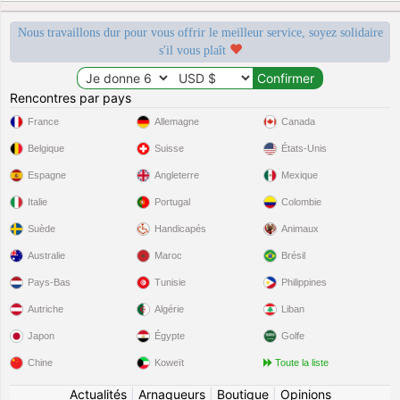
Nous travaillons dur pour vous offrir le meilleur service, soyez solidaire
s'il vous plaît
Rencontres par pays
France
Allemagne
Canada
Belgique
Suisse
États-Unis
Espagne
Angleterre
Mexique
Italie
Portugal
Colombie
Suède
Handicapés
Animaux
Australie
Maroc
Brésil
Pays-Bas
Tunisie
Philippines
Autriche
Algérie
Liban
Japon
Égypte
Golfe
Chine
Koweït
Toute la liste
Actualités
|
Arnaqueurs
|
Boutique
|
Opinions