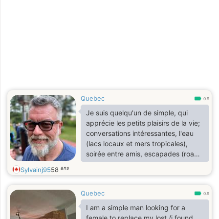
Quebec
0.9
Je suis quelqu'un de simple, qui
apprécie les petits plaisirs de la vie;
conversations intéressantes, l'eau
(lacs locaux et mers tropicales),
soirée entre amis, escapades (road
trips), resto, cinéma et passionné de
ans
Sylvainj95
58
moto.
Quebec
0.9
I am a simple man looking for a
female to replace my lost /i found