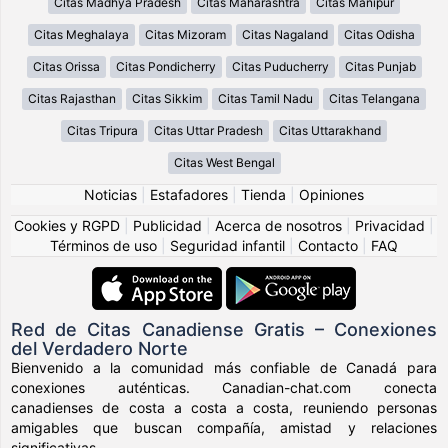
Citas Madhya Pradesh
Citas Maharashtra
Citas Manipur
Citas Meghalaya
Citas Mizoram
Citas Nagaland
Citas Odisha
Citas Orissa
Citas Pondicherry
Citas Puducherry
Citas Punjab
Citas Rajasthan
Citas Sikkim
Citas Tamil Nadu
Citas Telangana
Citas Tripura
Citas Uttar Pradesh
Citas Uttarakhand
Citas West Bengal
Noticias
|
Estafadores
|
Tienda
|
Opiniones
Cookies y RGPD
|
Publicidad
|
Acerca de nosotros
|
Privacidad
|
Términos de uso
|
Seguridad infantil
|
Contacto
|
FAQ
Red de Citas Canadiense Gratis – Conexiones
del Verdadero Norte
Bienvenido a la comunidad más confiable de Canadá para
conexiones auténticas. Canadian-chat.com conecta
canadienses de costa a costa a costa, reuniendo personas
amigables que buscan compañía, amistad y relaciones
significativas.