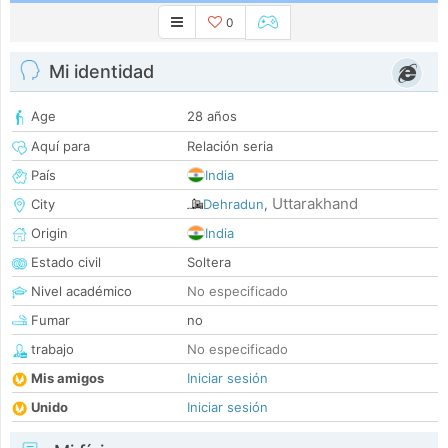
0
Mi identidad
Age
28 años
Aquí para
Relación seria
País
India
Uttarakhand
City
Dehradun
,
Origin
India
Estado civil
Soltera
Nivel académico
No especificado
Fumar
no
trabajo
No especificado
Mis amigos
Iniciar sesión
Unido
Iniciar sesión