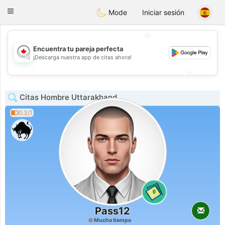
CANADIAN
chat
Toggle
Mode
Iniciar sesión
navigation
💖
Encuentra tu pareja perfecta
💖
¡Descarga nuestra app de citas ahora!
💕
💕
Citas Hombre Uttarakhand
0.3/1
0
Pass12
Mucho tiempo