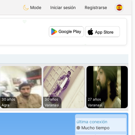
Mode
Iniciar sesión
Registrarse
💖
💕
30 años
30 años
27 años
Agra
Varanasi
Varanasi
última conexión
Mucho tiempo