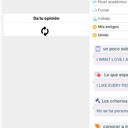
Nivel académico
Fumar
Da tu opinión
trabajo
Mis amigos
Unido
un poco sob
I WANT LOVE.I
Lo que espe
I LIKE EVERY 
Los criterio
No se ha persona
conocer a m