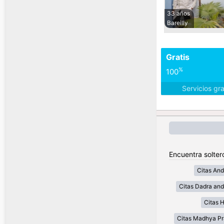
33 años
Bareilly
Gratis
%
100
Servicios gr
Encuentra soltero
Citas And
Citas Dadra and
Citas 
Citas Madhya P