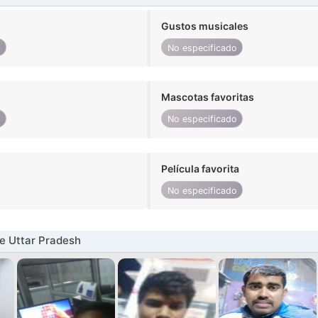
Gustos musicales
o
No especificado
Mascotas favoritas
o
No especificado
Película favorita
No especificado
e Uttar Pradesh