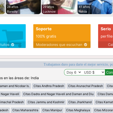
28 años
29 años
41 años
Bareilly
Lucknow
Noida
Soporte
Serio
100% gratis
perfile
atuitos
Moderadores que escuchan
Ca
Trabajamos duro para darte el mejor servicio, po
s en las áreas de: India
aman and Nicobar Is.
Citas Andhra Pradesh
Citas Arunachal Pradesh
Cit
 Nagar Haveli
Citas Dadra and Nagar Haveli and Daman and Diu
Citas Dam
Himachal Pradesh
Citas Jammu and Kashmir
Citas Jharkhand
Citas Karna
radesh
Citas Maharashtra
Citas Manipur
Citas Meghalaya
Citas Mizora