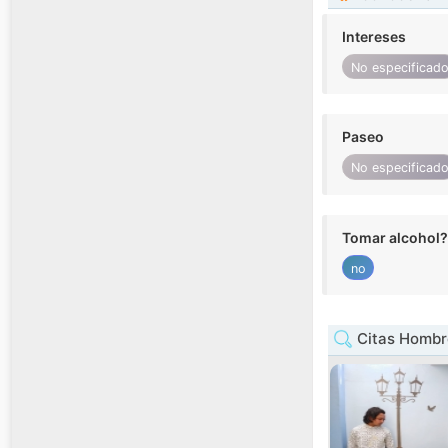
Intereses
No especificad
Paseo
No especificad
Tomar alcohol?
no
Citas Hombr