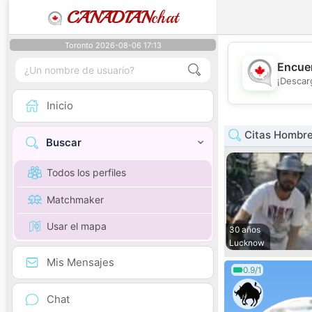
CANADIAN
chat
Toronto 2026-08-06 17:13
Encuen
¡Descar
Inicio
Citas Hombre
Buscar
Todos los perfiles
Matchmaker
Usar el mapa
30 años
Lucknow
Mis Mensajes
0.9/1
Chat