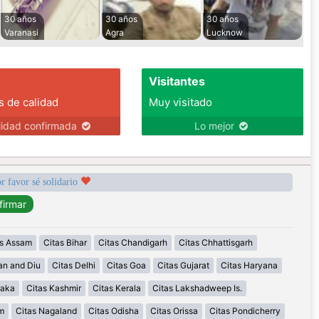
30 años
30 años
30 años
Varanasi
Agra
Lucknow
Visitantes
s de calidad
Muy visitado
lidad confirmada
Lo mejor
r favor sé solidario
as Assam
Citas Bihar
Citas Chandigarh
Citas Chhattisgarh
an and Diu
Citas Delhi
Citas Goa
Citas Gujarat
Citas Haryana
taka
Citas Kashmir
Citas Kerala
Citas Lakshadweep Is.
m
Citas Nagaland
Citas Odisha
Citas Orissa
Citas Pondicherry