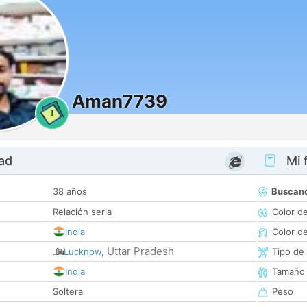
Aman7739
1
dad
Mi f
38 años
Buscan
Relación seria
Color d
India
Color d
Uttar Pradesh
Lucknow
,
Tipo de
India
Tamaño
Soltera
Peso