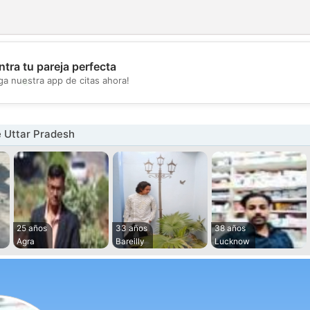
tra tu pareja perfecta
💖
ga nuestra app de citas ahora!
💕
 Uttar Pradesh
25 años
33 años
38 años
Agra
Bareilly
Lucknow