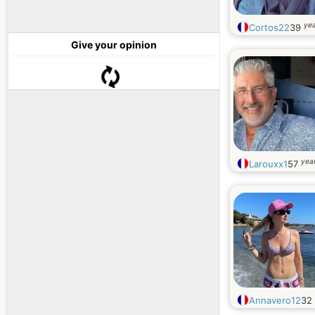
yea
Cortos22
39
Give your opinion
year
Larouxx1
57
Annavero12
32