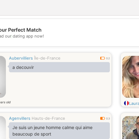
our Perfect Match
💖
d our dating app now!
💕
Aubervilliers
Île-de-France
0.2
a decouvir
ars old
Laur
Agenvillers
Hauts-de-France
0.3
Je suis un jeune homme calme qui aime
beaucoup de sport