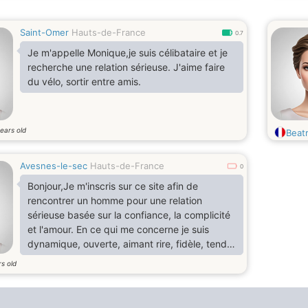
Saint-Omer
Hauts-de-France
0.7
Je m'appelle Monique,je suis célibataire et je
recherche une relation sérieuse. J'aime faire
du vélo, sortir entre amis.
ears old
Beat
Avesnes-le-sec
Hauts-de-France
0
Bonjour,Je m'inscris sur ce site afin de
rencontrer un homme pour une relation
sérieuse basée sur la confiance, la complicité
et l'amour. En ce qui me concerne je suis
dynamique, ouverte, aimant rire, fidèle, tendre
mais je ne vais pas tout vous dire. Sinon j'aime
s old
sortir et discuter avec des ami(e)s, découvrir
des choses nouvelles, pratiquer du sport et
bien d'autres choses qui n'appartiennent qu'à