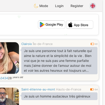
Mode
Login
Register
💖
💕
Clairoix
Île-de-France
0.1
Je suis une personne tout à fait naturelle qui
aime la nature et la simplicité de la vie . Bien
vrai que je ne suis pas une femme parfaite
mais j'aime donner de l'amour autour de moi
et voir les autres heureux est toujours un
grand moment de bonheur pour moi car le
years old
a3434
28
partage et la réciprocité dans les bons
sentiments sont des valeurs que je partages, il
Saint-étienne-au-mont
Hauts-de-France
n'est pas facile de parler de soi ainsi mais si tu
0.4
veux en savoir plus pourquoi pas
Je suis un homme audacieux très généreux