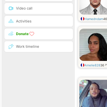
Video call
Hamedndam
4
Activities
Donate
Work timeline
y
Amelie828
36