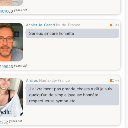
years old
a1010
66
Achiet-le-Grand
Île-de-France
0.5
Sérieux sincère honnête
years old
e1999
43
Ardres
Hauts-de-France
0.5
J'ai vraiment pas grande choses a dit je suis
quelqu'un de simple joyeuse honnête
respectueuse sympa etc
years old
b2
52