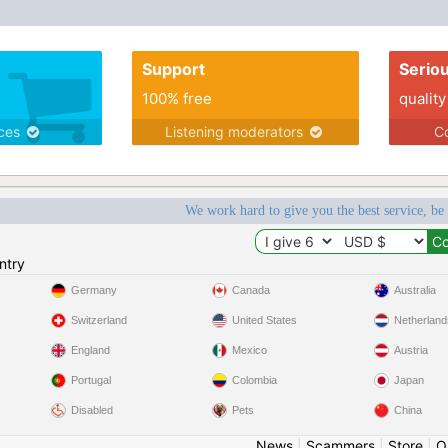
vous de découvrir!!! J'espère que ceci éveil
votre curiosité
Support
Serio
100% free
quality
ices
Listening moderators
Co
We work hard to give you the best service, be
ntry
Germany
Canada
Australia
Switzerland
United States
Netherland
England
Mexico
Austria
Portugal
Colombia
Japan
Disabled
Pets
China
News
|
Scammers
|
Store
|
O