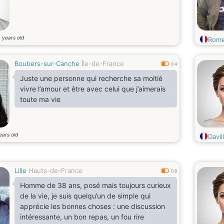
years old
6
Rome
Boubers-sur-Canche
Île-de-France
0.4
Juste une personne qui recherche sa moitié
vivre l’amour et être avec celui que j’aimerais
toute ma vie
ears old
Davill
Lille
Hauts-de-France
0.6
Homme de 38 ans, posé mais toujours curieux
de la vie, je suis quelqu’un de simple qui
apprécie les bonnes choses : une discussion
intéressante, un bon repas, un fou rire