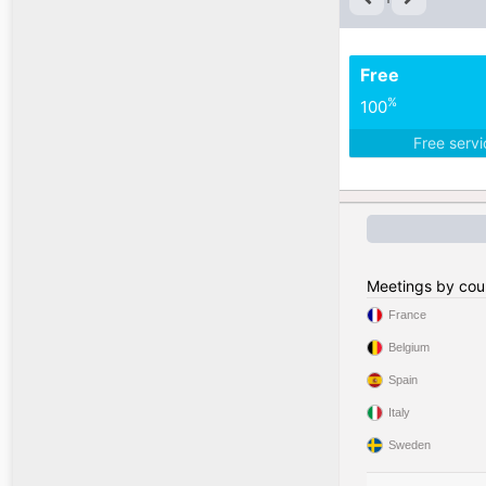
Free
%
100
Free serv
Meetings by cou
France
Belgium
Spain
Italy
Sweden