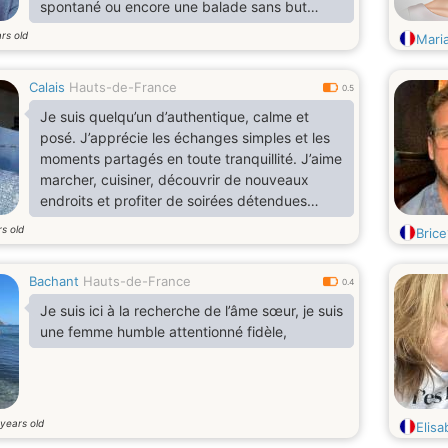
spontané ou encore une balade sans but
précis. J’aime garder un équilibre entre
rs old
Mari
moments tranquilles et petites aventures du
quotidien. Plutôt attentif et sincère, je
Calais
Hauts-de-France
privilégie les relations vraies, basées sur le
0.5
respect, la complicité et l’humour. J’ai appris
Je suis quelqu’un d’authentique, calme et
avec le temps à savoir ce que je veux… et
posé. J’apprécie les échanges simples et les
surtout ce que je ne veux
moments partagés en toute tranquillité. J’aime
marcher, cuisiner, découvrir de nouveaux
endroits et profiter de soirées détendues
entre amis ou en duo. Je cherche une
s old
Bric
personne bienveillante, ouverte au dialogue et
souhaitant construire une relation basée sur la
Bachant
Hauts-de-France
confiance, le respect et la complicité. Si tu te
0.4
reconnais, ce sera un plaisir d’échanger
Je suis ici à la recherche de l’âme sœur, je suis
une femme humble attentionné fidèle,
years old
Elisa