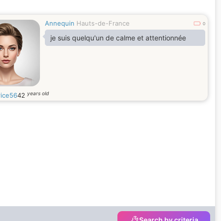
Annequin
Hauts-de-France
0
je suis quelqu'un de calme et attentionnée
years old
rice56
42
Search by criteria