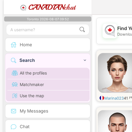
CANADIAN
chat
Toronto 2026-08-07 09:52
Find Y
Downloa
Home
Search
All the profiles
Matchmaker
Use the map
ye
Marina023
41
My Messages
Chat