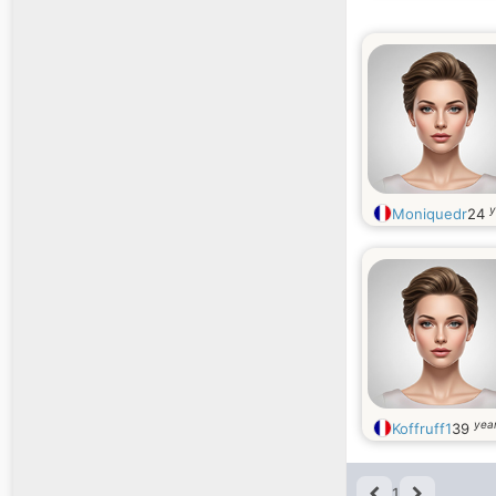
y
Moniquedr
24
year
Koffruff1
39
1