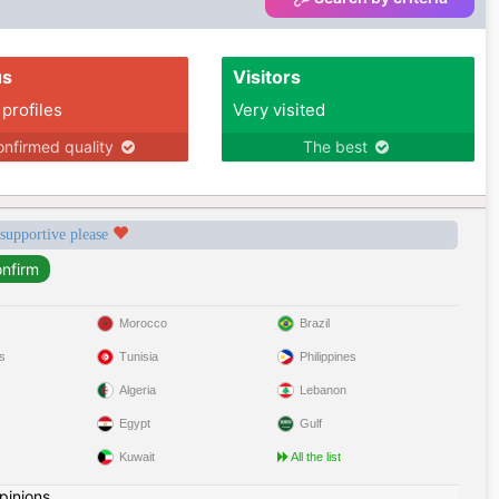
us
Visitors
 profiles
Very visited
nfirmed quality
The best
 supportive please
Morocco
Brazil
s
Tunisia
Philippines
Algeria
Lebanon
Egypt
Gulf
Kuwait
All the list
pinions