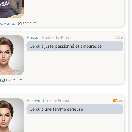
years old
oMarte...
51
Abscon
Hauts-de-France
0
Je suis juste passionné et amoureuse
years old
la
38
Assevent
Île-de-France
0.3
Je suis une femme sérieuse