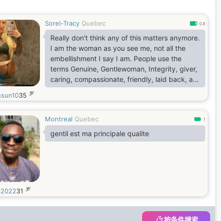
Sorel-Tracy
Quebec
0.8
Really don't think any of this matters anymore.
I am the woman as you see me, not all the
embellishment I say I am. People use the
terms Genuine, Gentlewoman, Integrity, giver,
caring, compassionate, friendly, laid back, a
hoot, off the wall in association with me. I am
岁
nsun10
35
here to share the light of my Heart with
another in all experiences left to uncover. We
Montreal
Quebec
must have communication and Honesty above
1
all else. I love the simple pleasures! I love the
gentil est ma principale qualite
Outdoors, kayaking, boating, camping
岁
l2022
31
按条件搜索