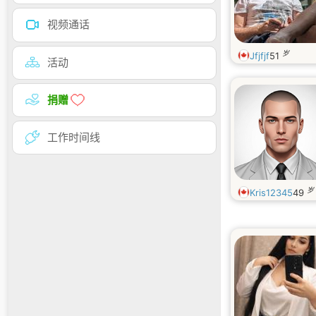
视频通话
岁
Jfjfjf
51
活动
捐赠
工作时间线
岁
Kris12345
49