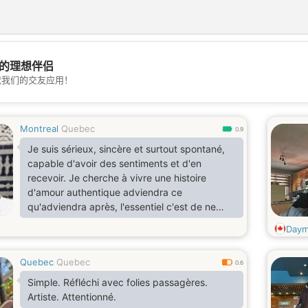
的理想伴侣
💖
载我们的交友应用！
💕
Montreal
Quebec
0.9
Je suis sérieux, sincère et surtout spontané,
capable d'avoir des sentiments et d'en
recevoir. Je cherche à vivre une histoire
d'amour authentique adviendra ce
qu'adviendra après, l'essentiel c'est de ne
plus se sentir seul tout en étant entouré de
Day
milier de gens.
Quebec
Quebec
0.6
Simple. Réfléchi avec folies passagères.
Artiste. Attentionné.