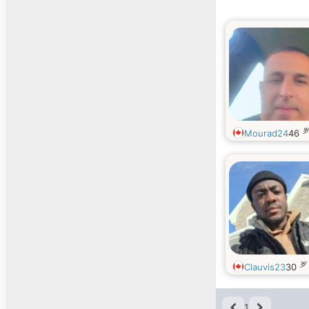
岁
Mourad24
46
岁
Clauvis23
30
1