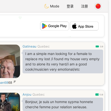
Mode
登录
注册
💖
💕
Gatineau
Quebec
0.9
I am a simple man looking for a female to
replace my lost /i found my house very empty
and to alone its very hard/i am a good
cook/musicien very emotional/etc
岁
man68
68
Anjou
Quebec
0.8
Bonjour, je suis un homme sypma honnete
cherche femme pour relation serieuse.