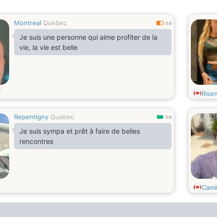
Montreal
Quebec
0.6
Je suis une personne qui aime profiter de la
vie, la vie est belle
Rise
Repentigny
Quebec
0.9
Je suis sympa et prêt à faire de belles
rencontres
Cami