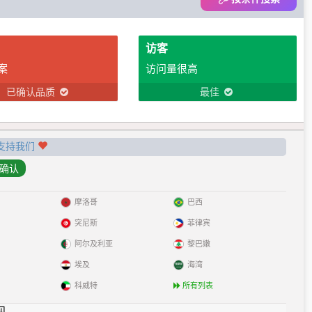
访客
案
访问量很高
已确认品质
最佳
支持我们
摩洛哥
巴西
突尼斯
菲律宾
阿尔及利亚
黎巴嫩
埃及
海湾
科威特
所有列表
见