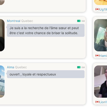
Ug19
Montreal
Quebec
0.8
Je suis a la recherche de l'âme sœur et peut
être c'est votre chance de briser la solitude.
Hami
Alma
Quebec
0.8
ouvert , loyale et respectueux
Lion