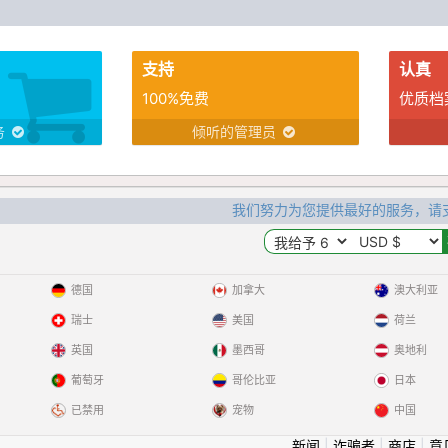
支持
认真
100%免费
优质档
务
倾听的管理员
我们努力为您提供最好的服务，请
德国
加拿大
澳大利亚
瑞士
美国
荷兰
英国
墨西哥
奥地利
葡萄牙
哥伦比亚
日本
已禁用
宠物
中国
新闻
|
诈骗者
|
商店
|
意