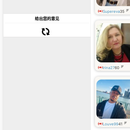
岁
Supereva
35
给出您的意见
岁
Irina27
60
岁
Louve99
41