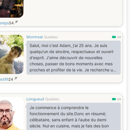
岁
temps
54
Montreal
Quebec
0.9
Salut, moi c'est Adam, j'ai 25 ans. Je suis
quelqu'un de sincère, respectueux et ouvert
d'esprit. J'aime découvrir de nouvelles
choses, passer de bons moments avec mes
proches et profiter de la vie. Je recherche une
personne authentique avec qui partager de
岁
tifll
24
belles conversations et construire quelque
chose de sérieux si le feeling est là
Longueuil
Quebec
0.9
Je commence à comprendre le
fonctionnement du site.Donc en résumé;
célibataire, sans enfant à l'aube du demi
siècle. Nul en cuisine, mais je fais des bon