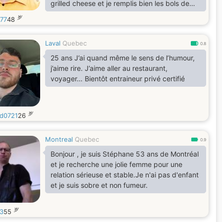
grilled cheese et je remplis bien les bols de
céréales. J'aimerais rencontrer rencontrer une
岁
77
48
personne sur la Rive Sud de Montréal ou
Montréal (facilement accessible en transport
Laval
Quebec
en commun, puis que je ne conduis pas à
0.8
Montréal).
25 ans J’ai quand même le sens de l’humour,
j’aime rire. J’aime aller au restaurant,
voyager… Bientôt entraineur privé certifié
岁
d0721
26
Montreal
Quebec
0.9
Bonjour , je suis Stéphane 53 ans de Montréal
et je recherche une jolie femme pour une
relation sérieuse et stable.Je n'ai pas d'enfant
et je suis sobre et non fumeur.
岁
13
55