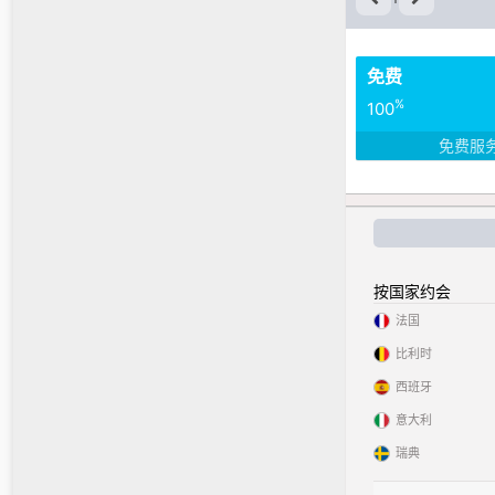
免费
%
100
免费服
按国家约会
法国
比利时
西班牙
意大利
瑞典