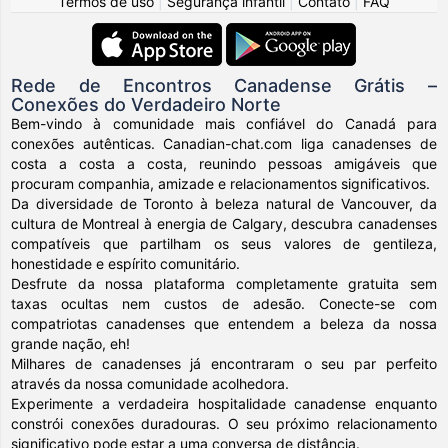
Termos de uso
|
Segurança infantil
|
Contato
|
FAQ
Rede de Encontros Canadense Grátis –
Conexões do Verdadeiro Norte
Bem-vindo à comunidade mais confiável do Canadá para
conexões autênticas. Canadian-chat.com liga canadenses de
costa a costa a costa, reunindo pessoas amigáveis que
procuram companhia, amizade e relacionamentos significativos.
Da diversidade de Toronto à beleza natural de Vancouver, da
cultura de Montreal à energia de Calgary, descubra canadenses
compatíveis que partilham os seus valores de gentileza,
honestidade e espírito comunitário.
Desfrute da nossa plataforma completamente gratuita sem
taxas ocultas nem custos de adesão. Conecte-se com
compatriotas canadenses que entendem a beleza da nossa
grande nação, eh!
Milhares de canadenses já encontraram o seu par perfeito
através da nossa comunidade acolhedora.
Experimente a verdadeira hospitalidade canadense enquanto
constrói conexões duradouras. O seu próximo relacionamento
significativo pode estar a uma conversa de distância.