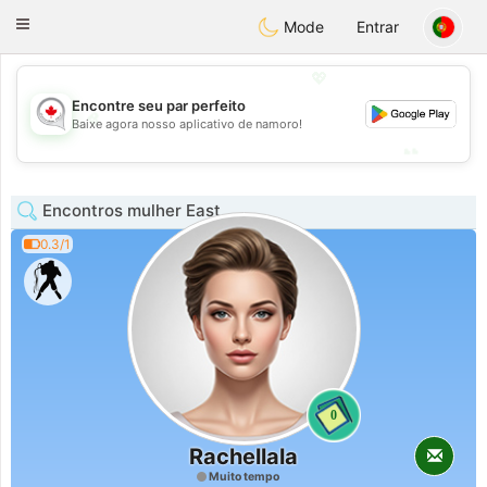
CANADIAN
chat
Toggle
Mode
Entrar
navigation
💖
Encontre seu par perfeito
💖
Baixe agora nosso aplicativo de namoro!
💕
💕
Encontros mulher East
0.3/1
0
Rachellala
Muito tempo