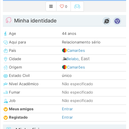
0
Minha identidade
Age
44 anos
Aqui para
Relacionamento sério
País
Camarões
East
Cidade
Belabo
,
Origem
Camarões
Estado Civil
único
Nível Acadêmico
Não especificado
Fumar
Não especificado
Job
Não especificado
Meus amigos
Entrar
Registado
Entrar