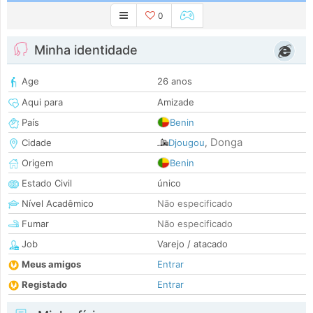
0
Minha identidade
Age
26 anos
Aqui para
Amizade
País
Benin
Donga
Cidade
Djougou
,
Origem
Benin
Estado Civil
único
Nível Acadêmico
Não especificado
Fumar
Não especificado
Job
Varejo / atacado
Meus amigos
Entrar
Registado
Entrar