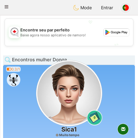
CANADIAN
chat
Toggle
Mode
Entrar
navigation
💖
Encontre seu par perfeito
💖
Baixe agora nosso aplicativo de namoro!
💕
💕
Encontros mulher Donga
0.3/1
0
Sica1
Muito tempo