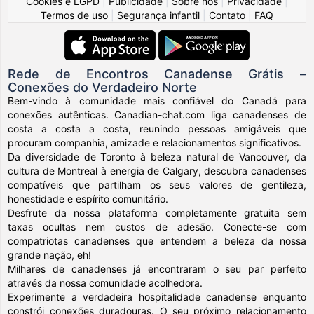
Cookies e LGPD
|
Publicidade
|
Sobre nós
|
Privacidade
|
Termos de uso
|
Segurança infantil
|
Contato
|
FAQ
Rede de Encontros Canadense Grátis –
Conexões do Verdadeiro Norte
Bem-vindo à comunidade mais confiável do Canadá para
conexões autênticas. Canadian-chat.com liga canadenses de
costa a costa a costa, reunindo pessoas amigáveis que
procuram companhia, amizade e relacionamentos significativos.
Da diversidade de Toronto à beleza natural de Vancouver, da
cultura de Montreal à energia de Calgary, descubra canadenses
compatíveis que partilham os seus valores de gentileza,
honestidade e espírito comunitário.
Desfrute da nossa plataforma completamente gratuita sem
taxas ocultas nem custos de adesão. Conecte-se com
compatriotas canadenses que entendem a beleza da nossa
grande nação, eh!
Milhares de canadenses já encontraram o seu par perfeito
através da nossa comunidade acolhedora.
Experimente a verdadeira hospitalidade canadense enquanto
constrói conexões duradouras. O seu próximo relacionamento