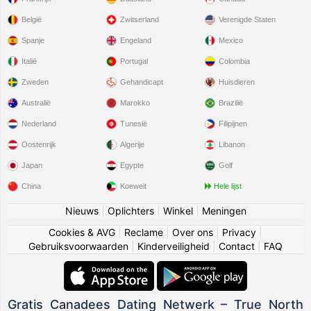
België
Zwitserland
Verenigde Staten
Spanje
Engeland
Mexico
Italië
Portugal
Colombia
Zweden
Gehandicapt
Huisdieren
Australië
Marokko
Brazilië
Nederland
Tunesië
Filipijnen
Oostenrijk
Algerije
Libanon
Japan
Egypte
Golf
China
Koeweit
Hele lijst
Nieuws
|
Oplichters
|
Winkel
|
Meningen
Cookies & AVG
|
Reclame
|
Over ons
|
Privacy
|
Gebruiksvoorwaarden
|
Kinderveiligheid
|
Contact
|
FAQ
Gratis Canadees Dating Netwerk – True North