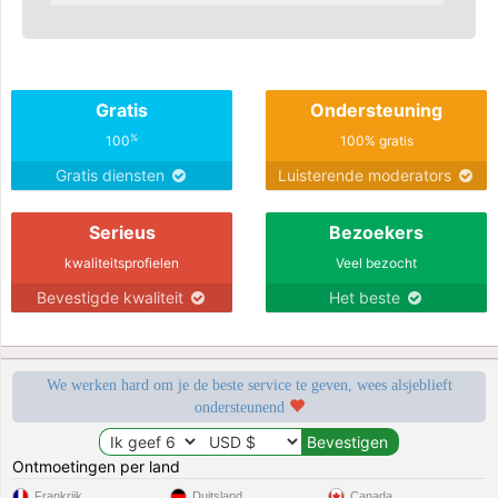
Gratis
Ondersteuning
%
100
100% gratis
Gratis diensten
Luisterende moderators
Serieus
Bezoekers
kwaliteitsprofielen
Veel bezocht
Bevestigde kwaliteit
Het beste
We werken hard om je de beste service te geven, wees alsjeblieft
ondersteunend
Ontmoetingen per land
Frankrijk
Duitsland
Canada