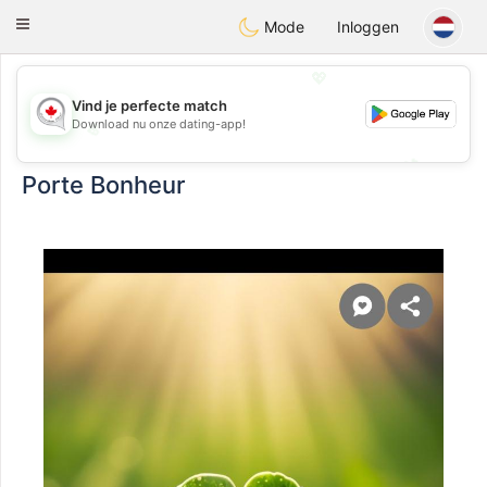
CANADIAN
chat
Toggle
Mode
Inloggen
navigation
💖
Vind je perfecte match
Download nu onze dating-app!
💖
💕
💕
Porte Bonheur