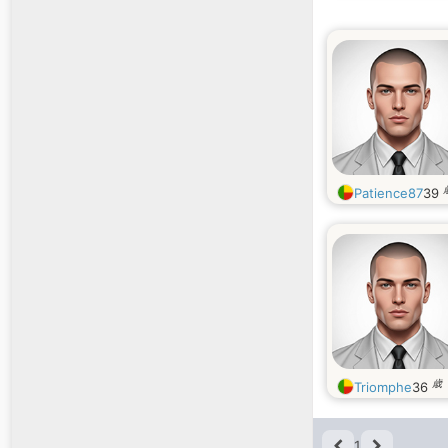
Patience87
39
歳
Triomphe
36
1