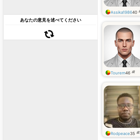
Assika1986
40
あなたの意見を述べてください
歳
Tourem
46
歳
Rodpeace
35