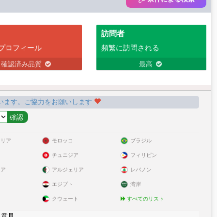
訪問者
プロフィール
頻繁に訪問される
確認済み品質
最高
います。ご協力をお願いします
ラリア
モロッコ
ブラジル
チュニジア
フィリピン
リア
アルジェリア
レバノン
エジプト
湾岸
クウェート
すべてのリスト
|
意見