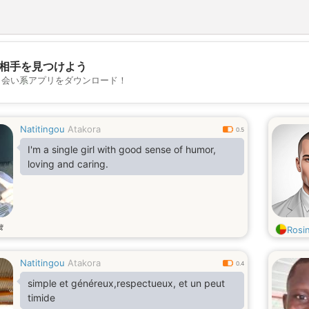
相手を見つけよう
💖
出会い系アプリをダウンロード！
💕
Natitingou
Atakora
0.5
I'm a single girl with good sense of humor,
loving and caring.
歳
Rosi
Natitingou
Atakora
0.4
simple et généreux,respectueux, et un peut
timide