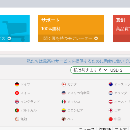
サポート
真剣
100%無料
高品質
ビス
聞く耳を持つモデレーター
私たちは最高のサービスを提供するために懸命に働いて
ドイツ
カナダ
オースト
スイス
アメリカ合衆国
オランダ
イングランド
メキシコ
オースト
ポルトガル
コロンビア
日本
無効
ペット
中国
ニュース
|
詐欺師
|
ストア