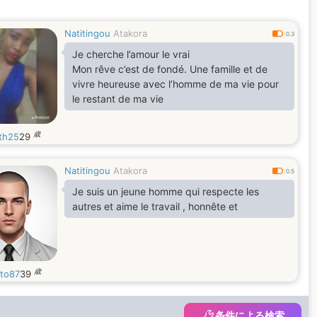
Natitingou
Atakora
0.3
Je cherche l’amour le vrai
Mon rêve c’est de fondé. Une famille et de
vivre heureuse avec l’homme de ma vie pour
le restant de ma vie
歳
ath25
29
Natitingou
Atakora
0.5
Je suis un jeune homme qui respecte les
autres et aime le travail , honnête et
歳
sto87
39
条件による検索