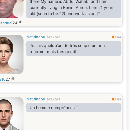
there,My name is Abdul Wahab, and I am
currently living in Benin, Africa. I am 21 years
old (soon to be 22) and work as an IT
professional. I am looking for a serious and
歳
abdul9
24
meaningful relationship with a Canadian
woman, with the hope of eventually building a
Natitingou
Atakora
future together in Canada.
0.4
Age: 21 years old (soon to be 22)Profession:
Je suis quelqu'un de très senple un peu
IT professionalPassions: I love programming,
refermer mais très gentil
new technologies, and everything related to
IT.
歳
e16
27
Natitingou
Atakora
0.3
Un homme compréhensif