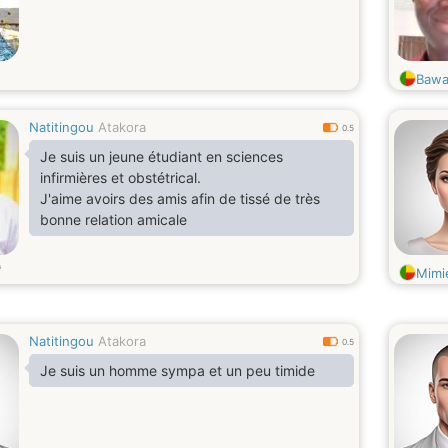
Bawa
Natitingou
Atakora
0.5
Je suis un jeune étudiant en sciences
infirmières et obstétrical.
J'aime avoirs des amis afin de tissé de très
bonne relation amicale
Mimi
Natitingou
Atakora
0.5
Je suis un homme sympa et un peu timide