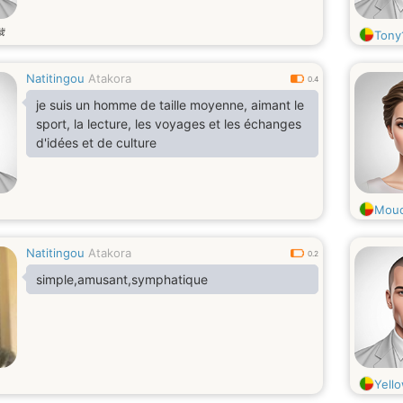
歳
Tony
Natitingou
Atakora
0.4
je suis un homme de taille moyenne, aimant le
sport, la lecture, les voyages et les échanges
d'idées et de culture
Mouc
Natitingou
Atakora
0.2
simple,amusant,symphatique
Yell