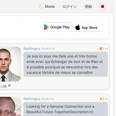
Mode
ログイン
登録
💖
💕
Natitingou
Atakora
0.3
Je suis ici pour me faire une et très bonne
amie avec qui échanger de tout et de Rien et
si possible pourquoi se rencontrer lors des
vacance histoire de mieux se connaître
歳
no
35
Natitingou
Atakora
0.1
Looking for a Genuine Connection and a
Beautiful Future TogetherDescription:Hi