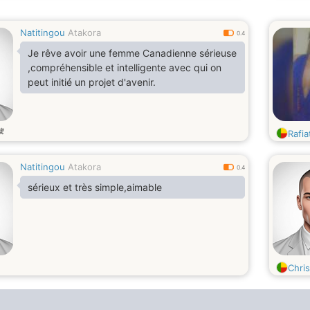
Natitingou
Atakora
0.4
Je rêve avoir une femme Canadienne sérieuse
,compréhensible et intelligente avec qui on
peut initié un projet d'avenir.
歳
Rafi
Natitingou
Atakora
0.4
sérieux et très simple,aimable
Chri