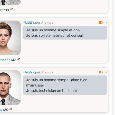
歳
137
39
Natitingou
Atakora
0.3
Je suis un homme simple et cool
Je suis styliste habilleur et conseil
歳
hacho1
43
Natitingou
Atakora
0.4
Je suis un homme sympa,j'aime bien
m'amusser
Je suis technicien en batiment
歳
owx
30