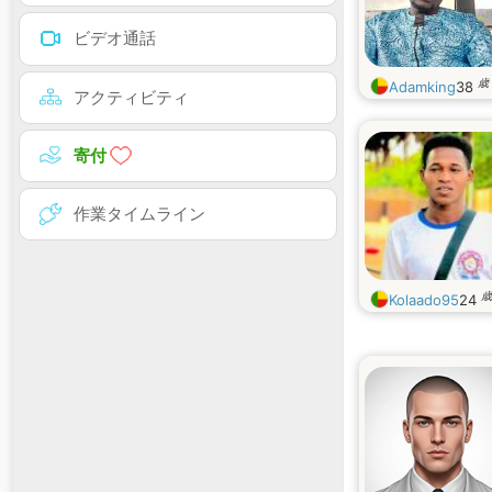
ビデオ通話
歳
Adamking
38
アクティビティ
寄付
作業タイムライン
歳
Kolaado95
24