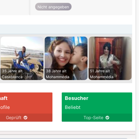
Nicht angegeben
35 Jahre alt
38 Jahre alt
51 Jahre alt
Casablanca
Mohammédia
Mohammédia
aft
Besucher
ofile
Beliebt
Geprüft
Top-Seite