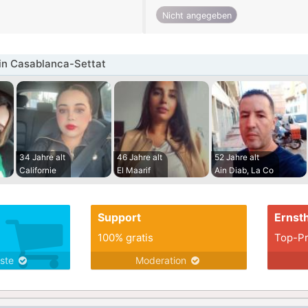
Nicht angegeben
in Casablanca-Settat
34 Jahre alt
46 Jahre alt
52 Jahre alt
Californie
El Maarif
Ain Diab, La Co
Support
Ernsth
100% gratis
Top-Pr
nste
Moderation