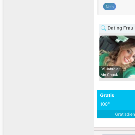
Nein
Dating Frau 
35 Jahre alt
Ain Chock
Gratis
%
100
Gratisdie