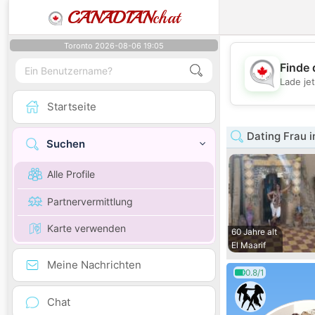
CANADIAN
chat
Toronto 2026-08-06 19:05
Finde 
Lade je
Startseite
Dating Frau 
Suchen
Alle Profile
Partnervermittlung
Karte verwenden
60 Jahre alt
El Maarif
Meine Nachrichten
0.8/1
Chat