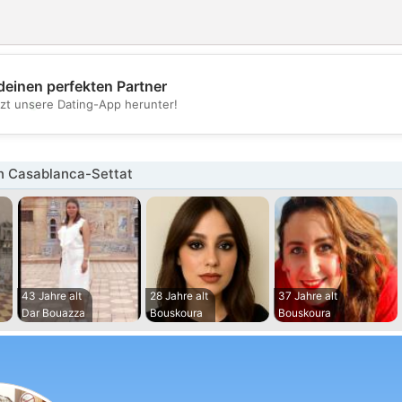
deinen perfekten Partner
💖
tzt unsere Dating-App herunter!
💕
in Casablanca-Settat
43 Jahre alt
28 Jahre alt
37 Jahre alt
Dar Bouazza
Bouskoura
Bouskoura