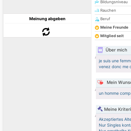
Bildungsniveau
Rauchen
Meinung abgeben
Beruf
Meine Freunde
Mitglied seit
Über mich
je suis une femm
venez donc me d
Mein Wunsc
un homme compré
Meine Kriter
Akzeptiertes Alt
Nur Singles kont
Nur ernsthafte K