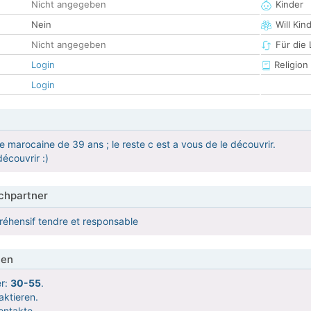
Nicht angegeben
Kinder
Nein
Will Kin
Nicht angegeben
Für die
Login
Religion
Login
e marocaine de 39 ans ; le reste c est a vous de le découvrir.
écouvrir :)
hpartner
hensif tendre et responsable
ien
er:
30-55
.
aktieren.
ontakte.