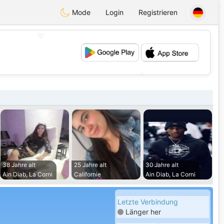
Mode
Login
Registrieren
💖
💕
38 Jahre alt
25 Jahre alt
30 Jahre alt
Ain Diab, La Corni
Californie
Ain Diab, La Corni
Letzte Verbindung
Länger her