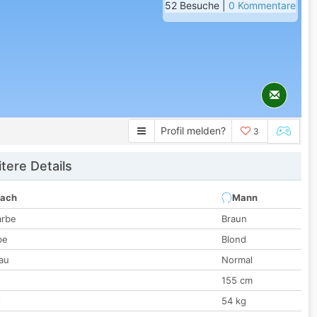
52 Besuche |
0 Kommentare
Profil melden?
3
tere Details
nach
Mann
arbe
Braun
be
Blond
au
Normal
155 cm
t
54 kg