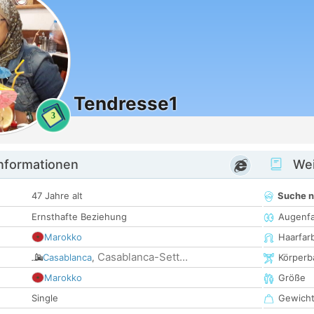
Tendresse1
3
informationen
Wei
47 Jahre alt
Suche 
Ernsthafte Beziehung
Augenf
Marokko
Haarfar
Casablanca-Sett...
Casablanca
,
Körperb
Marokko
Größe
Single
Gewich