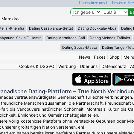
Unterstütze uns für besseren Se
n: Marokko
Mellal-Khénifra
Dating Casablanca-Settat
Dating Doukkala-Abda
Dating 
Laâyoune-Sakia El Hamra
Dating Marrakech-Safi
Dating Meknès-Tafilalet
Dating Souss-Massa
Dating Tanger-Tét
News
|
Fakes
|
Shop
|
Mein
Cookies & DSGVO
|
Werbung
|
Über uns
|
Datenschutz
|
A
kanadische Dating-Plattform – True North Verbindu
anadas vertrauenswürdigster Gemeinschaft für echte Verbindungen.
t freundliche Menschen zusammen, die Partnerschaft, Freundschaft
lfalt bis Vancouvers natürlicher Schönheit, Montreals Kultur bis C
ichkeit, Ehrlichkeit und Gemeinschaftsgeist teilen.
ere völlig kostenlose Plattform ohne versteckte Gebühren oder Mit
t unserer großartigen Nation verstehen, eh!
nadiern haben bereits ihren perfekten Partner durch unsere einlad