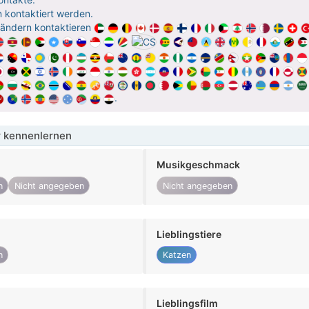
 kontaktiert werden.
Ländern kontaktieren
.
 kennenlernen
Musikgeschmack
n
Nicht angegeben
Nicht angegeben
Lieblingstiere
n
Katzen
Lieblingsfilm