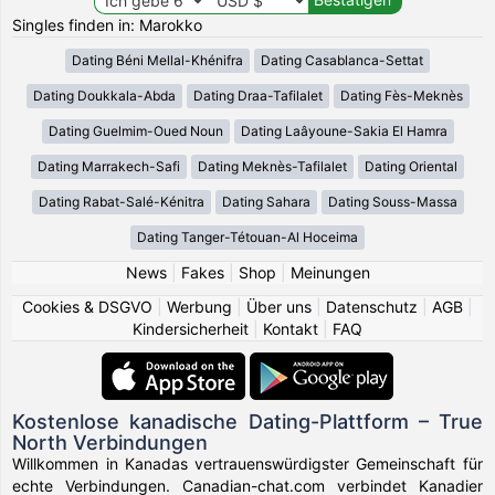
Singles finden in: Marokko
Dating Béni Mellal-Khénifra
Dating Casablanca-Settat
Dating Doukkala-Abda
Dating Draa-Tafilalet
Dating Fès-Meknès
Dating Guelmim-Oued Noun
Dating Laâyoune-Sakia El Hamra
Dating Marrakech-Safi
Dating Meknès-Tafilalet
Dating Oriental
Dating Rabat-Salé-Kénitra
Dating Sahara
Dating Souss-Massa
Dating Tanger-Tétouan-Al Hoceima
News
|
Fakes
|
Shop
|
Meinungen
Cookies & DSGVO
|
Werbung
|
Über uns
|
Datenschutz
|
AGB
|
Kindersicherheit
|
Kontakt
|
FAQ
Kostenlose kanadische Dating-Plattform – True
North Verbindungen
Willkommen in Kanadas vertrauenswürdigster Gemeinschaft für
echte Verbindungen. Canadian-chat.com verbindet Kanadier