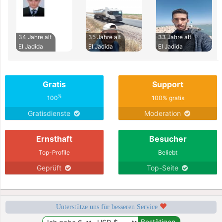
34 Jahre alt
35 Jahre alt
33 Jahre alt
El Jadida
El Jadida
El Jadida
Gratis
Support
%
100
100% gratis
Gratisdienste
Moderation
Ernsthaft
Besucher
Top-Profile
Beliebt
Geprüft
Top-Seite
Unterstütze uns für besseren Service