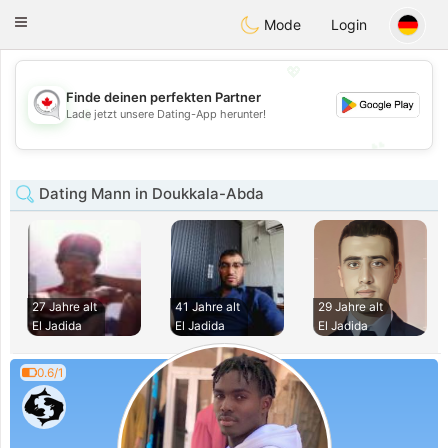
CANADIAN
chat
Toggle
Mode
Login
navigation
💖
Finde deinen perfekten Partner
💖
Lade jetzt unsere Dating-App herunter!
💕
💕
Dating Mann in Doukkala-Abda
27 Jahre alt
41 Jahre alt
29 Jahre alt
El Jadida
El Jadida
El Jadida
0.6/1