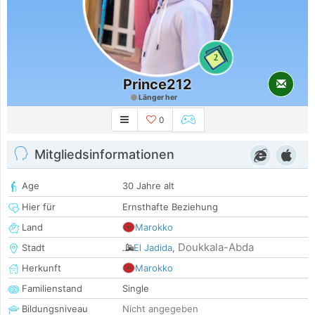
2
Prince212
Länger her
0
Mitgliedsinformationen
Age
30 Jahre alt
Hier für
Ernsthafte Beziehung
Land
Marokko
Doukkala-Abda
Stadt
El Jadida
,
Herkunft
Marokko
Familienstand
Single
Bildungsniveau
Nicht angegeben