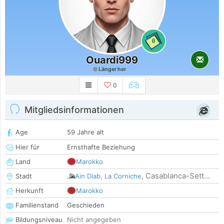
0
Ouardi999
Länger her
0
Mitgliedsinformationen
Age
59 Jahre alt
Hier für
Ernsthafte Beziehung
Land
Marokko
Casablanca-Sett...
Stadt
Ain Diab, La Corniche
,
Herkunft
Marokko
Familienstand
Geschieden
Bildungsniveau
Nicht angegeben