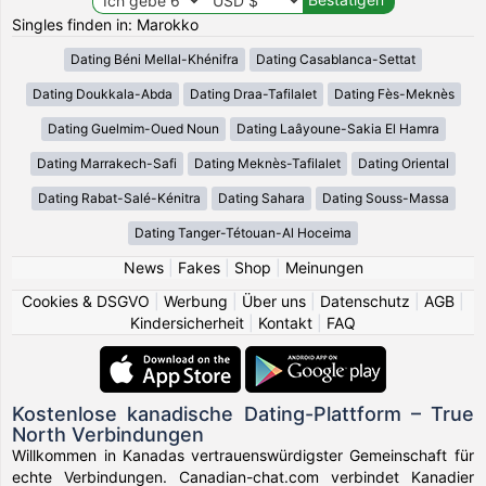
Singles finden in: Marokko
Dating Béni Mellal-Khénifra
Dating Casablanca-Settat
Dating Doukkala-Abda
Dating Draa-Tafilalet
Dating Fès-Meknès
Dating Guelmim-Oued Noun
Dating Laâyoune-Sakia El Hamra
Dating Marrakech-Safi
Dating Meknès-Tafilalet
Dating Oriental
Dating Rabat-Salé-Kénitra
Dating Sahara
Dating Souss-Massa
Dating Tanger-Tétouan-Al Hoceima
News
|
Fakes
|
Shop
|
Meinungen
Cookies & DSGVO
|
Werbung
|
Über uns
|
Datenschutz
|
AGB
|
Kindersicherheit
|
Kontakt
|
FAQ
Kostenlose kanadische Dating-Plattform – True
North Verbindungen
Willkommen in Kanadas vertrauenswürdigster Gemeinschaft für
echte Verbindungen. Canadian-chat.com verbindet Kanadier