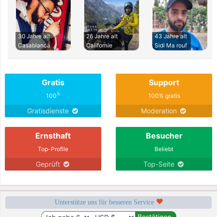
30 Jahre alt
26 Jahre alt
43 Jahre alt
Casablanca
Californie
Sidi Ma rouf
Gratis
Support
%
100
100% gratis
Gratisdienste
Moderation
Ernsthaft
Besucher
Top-Profile
Beliebt
Geprüft
Top-Seite
Unterstütze uns für besseren Service