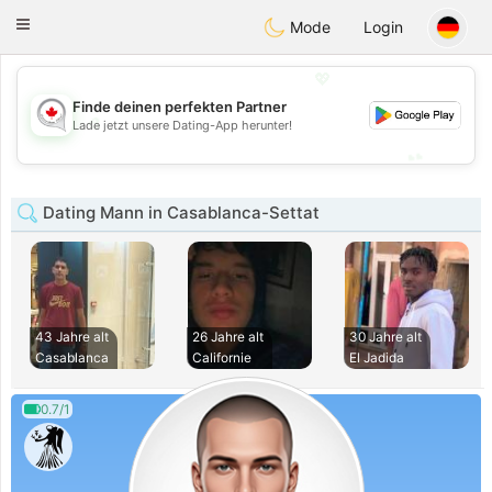
CANADIAN
chat
Toggle
Mode
Login
navigation
💖
Finde deinen perfekten Partner
💖
Lade jetzt unsere Dating-App herunter!
💕
💕
Dating Mann in Casablanca-Settat
43 Jahre alt
26 Jahre alt
30 Jahre alt
Casablanca
Californie
El Jadida
0.7/1