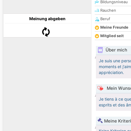
Bildungsniveau
Rauchen
Meinung abgeben
Beruf
Meine Freunde
Mitglied seit
Über mich
Je suis une pers
moments et j'aim
appréciation.
Mein Wunsc
Je tiens à ce qu
esprits et des â
Meine Kriter
Keine Kriterien g