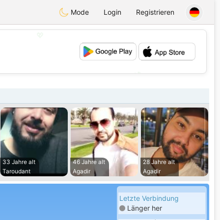
Mode
Login
Registrieren
💖
💕
33 Jahre alt
46 Jahre alt
28 Jahre alt
Taroudant
Agadir
Agadir
Letzte Verbindung
Länger her