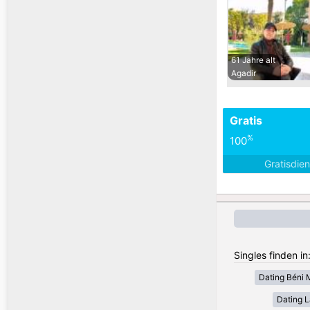
61 Jahre alt
Agadir
Gratis
%
100
Gratisdie
Singles finden i
Dating Béni 
Dating 