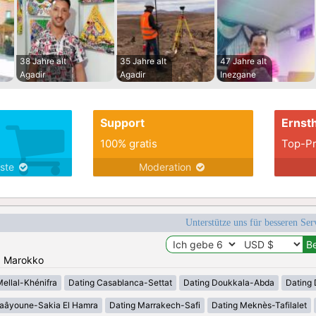
38 Jahre alt
35 Jahre alt
47 Jahre alt
Agadir
Agadir
Inezgane
Support
Ernsth
100% gratis
Top-Pr
nste
Moderation
Unterstütze uns für besseren Se
n: Marokko
Mellal-Khénifra
Dating Casablanca-Settat
Dating Doukkala-Abda
Dating 
Laâyoune-Sakia El Hamra
Dating Marrakech-Safi
Dating Meknès-Tafilalet