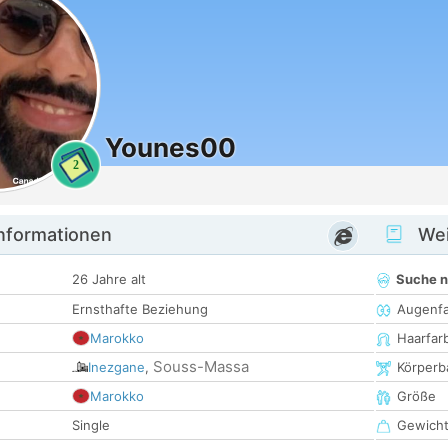
Younes00
2
informationen
Wei
26 Jahre alt
Suche 
Ernsthafte Beziehung
Augenf
Marokko
Haarfar
Souss-Massa
Inezgane
,
Körperb
Marokko
Größe
Single
Gewich