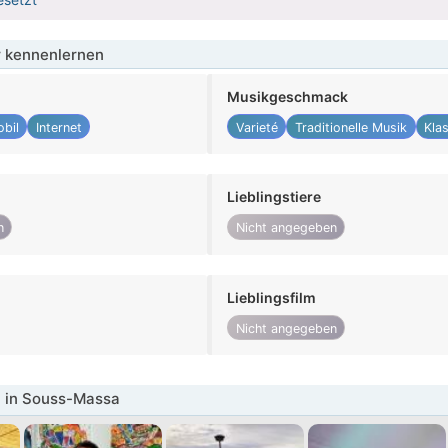
 kennenlernen
Musikgeschmack
bil
Internet
Varieté
Traditionelle Musik
Kla
Lieblingstiere
n
Nicht angegeben
Lieblingsfilm
Nicht angegeben
 in Souss-Massa