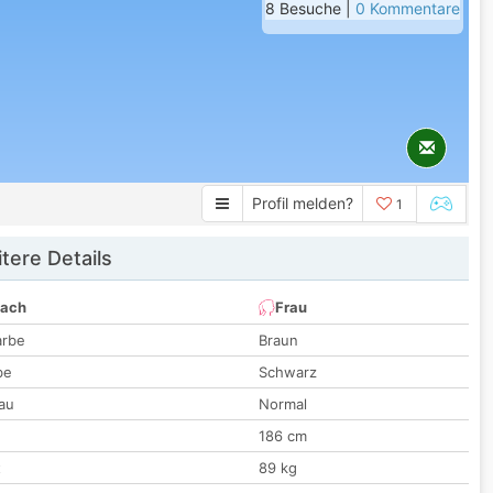
8 Besuche |
0 Kommentare
Profil melden?
1
tere Details
nach
Frau
arbe
Braun
be
Schwarz
au
Normal
186 cm
t
89 kg