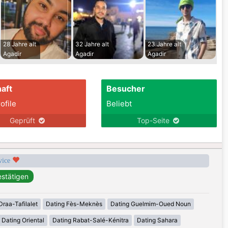
28 Jahre alt
32 Jahre alt
23 Jahre alt
Agadir
Agadir
Agadir
aft
Besucher
ofile
Beliebt
Geprüft
Top-Seite
rvice
Draa-Tafilalet
Dating Fès-Meknès
Dating Guelmim-Oued Noun
Dating Oriental
Dating Rabat-Salé-Kénitra
Dating Sahara