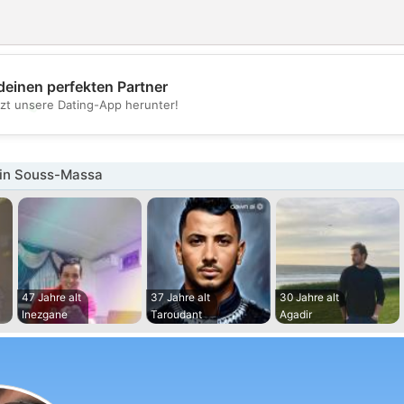
deinen perfekten Partner
💖
tzt unsere Dating-App herunter!
💕
in Souss-Massa
47 Jahre alt
37 Jahre alt
30 Jahre alt
Inezgane
Taroudant
Agadir