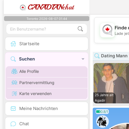
CANADIAN
chat
Toronto 2026-08-07 01:44
Finde 
Lade je
Startseite
Dating Mann 
Suchen
Alle Profile
Partnervermittlung
Karte verwenden
25 Jahre alt
Agadir
Meine Nachrichten
0.8/1
Chat