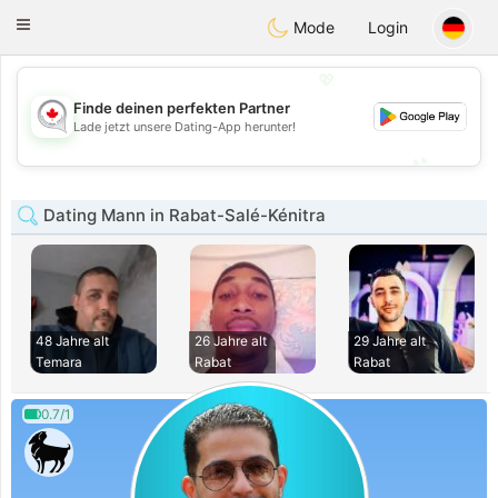
CANADIAN
chat
Toggle
Mode
Login
navigation
💖
Finde deinen perfekten Partner
💖
Lade jetzt unsere Dating-App herunter!
💕
💕
Dating Mann in Rabat-Salé-Kénitra
48 Jahre alt
26 Jahre alt
29 Jahre alt
Temara
Rabat
Rabat
0.7/1