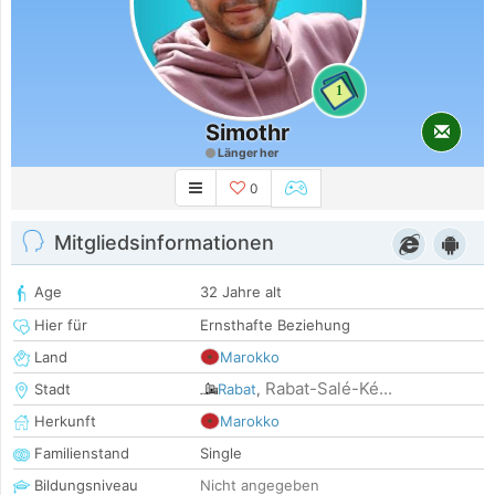
1
Simothr
Länger her
0
Mitgliedsinformationen
Age
32 Jahre alt
Hier für
Ernsthafte Beziehung
Land
Marokko
Rabat-Salé-Ké...
Stadt
Rabat
,
Herkunft
Marokko
Familienstand
Single
Bildungsniveau
Nicht angegeben