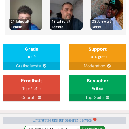
21 Jahre alt
48 Jahre alt
38 Jahre alt
Kénitra
Temara
Rabat
Gratis
Support
%
100
100% gratis
Gratisdienste
Moderation
Ernsthaft
Besucher
Top-Profile
Beliebt
Geprüft
Top-Seite
Unterstütze uns für besseren Service