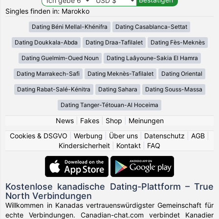
Singles finden in: Marokko
Dating Béni Mellal-Khénifra
Dating Casablanca-Settat
Dating Doukkala-Abda
Dating Draa-Tafilalet
Dating Fès-Meknès
Dating Guelmim-Oued Noun
Dating Laâyoune-Sakia El Hamra
Dating Marrakech-Safi
Dating Meknès-Tafilalet
Dating Oriental
Dating Rabat-Salé-Kénitra
Dating Sahara
Dating Souss-Massa
Dating Tanger-Tétouan-Al Hoceima
News
|
Fakes
|
Shop
|
Meinungen
Cookies & DSGVO
|
Werbung
|
Über uns
|
Datenschutz
|
AGB
|
Kindersicherheit
|
Kontakt
|
FAQ
Kostenlose kanadische Dating-Plattform – True
North Verbindungen
Willkommen in Kanadas vertrauenswürdigster Gemeinschaft für
echte Verbindungen. Canadian-chat.com verbindet Kanadier