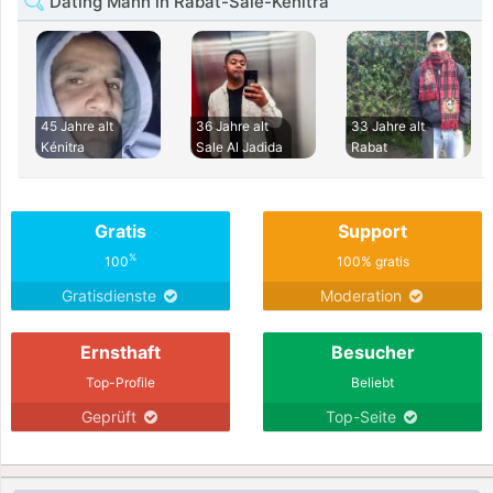
Dating Mann in Rabat-Salé-Kénitra
45 Jahre alt
36 Jahre alt
33 Jahre alt
Kénitra
Sale Al Jadida
Rabat
Gratis
Support
%
100
100% gratis
Gratisdienste
Moderation
Ernsthaft
Besucher
Top-Profile
Beliebt
Geprüft
Top-Seite