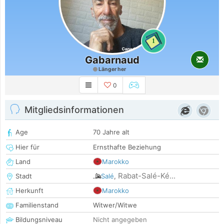
1
Gabarnaud
Länger her
0
Mitgliedsinformationen
Age
70 Jahre alt
Hier für
Ernsthafte Beziehung
Land
Marokko
Rabat-Salé-Ké...
Stadt
Salé
,
Herkunft
Marokko
Familienstand
Witwer/Witwe
Bildungsniveau
Nicht angegeben