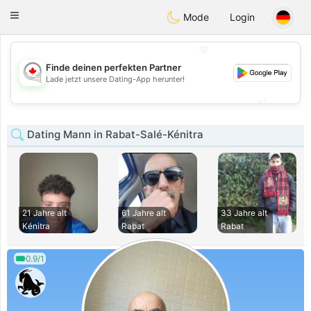
CANADIAN
chat
Toggle
Mode
Login
navigation
💖
Finde deinen perfekten Partner
💖
Lade jetzt unsere Dating-App herunter!
💕
💕
Dating Mann in Rabat-Salé-Kénitra
21 Jahre alt
61 Jahre alt
33 Jahre alt
Kénitra
Rabat
Rabat
0.9/1