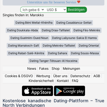
Unterstütze uns für besseren Service
Singles finden in: Marokko
Dating Béni Mellal-Khénifra
Dating Casablanca-Settat
Dating Doukkala-Abda
Dating Draa-Tafilalet
Dating Fès-Meknès
Dating Guelmim-Oued Noun
Dating Laâyoune-Sakia El Hamra
Dating Marrakech-Safi
Dating Meknès-Tafilalet
Dating Oriental
Dating Rabat-Salé-Kénitra
Dating Sahara
Dating Souss-Massa
Dating Tanger-Tétouan-Al Hoceima
News
|
Fakes
|
Shop
|
Meinungen
Cookies & DSGVO
|
Werbung
|
Über uns
|
Datenschutz
|
AGB
|
Kindersicherheit
|
Kontakt
|
FAQ
Kostenlose kanadische Dating-Plattform – True
North Verbindungen