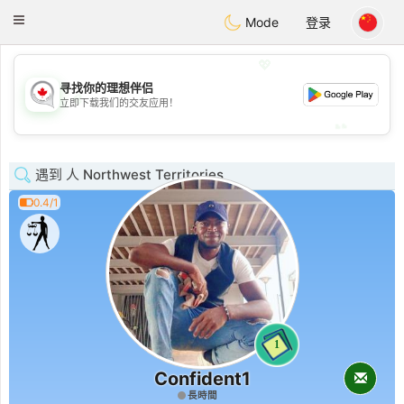
CANADIAN
chat
Toggle
Mode
登录
navigation
💖
寻找你的理想伴侣
💖
立即下载我们的交友应用！
💕
💕
遇到 人 Northwest Territories
0.4/1
1
Confident1
長時間