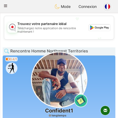
CANADIAN
chat
Toggle
Mode
Connexion
navigation
💖
Trouvez votre partenaire idéal
Téléchargez notre application de rencontre
💖
maintenant !
💕
💕
Rencontre Homme Northwest Territories
0.4/1
1
Confident1
longtemps