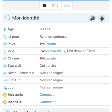
0
Mon identité
Âge
29 ans
Ici pour
Relation sérieuse
Pays
Canada
Northwest Terri...
Ville
Norman Wells
,
Origine
Canada
État civil
Célibataire
Niveau academic
Non renseigné
Fumeur
Non renseigné
Job
Non renseigné
Mes amis
Connexion
Inscrit le
Connexion