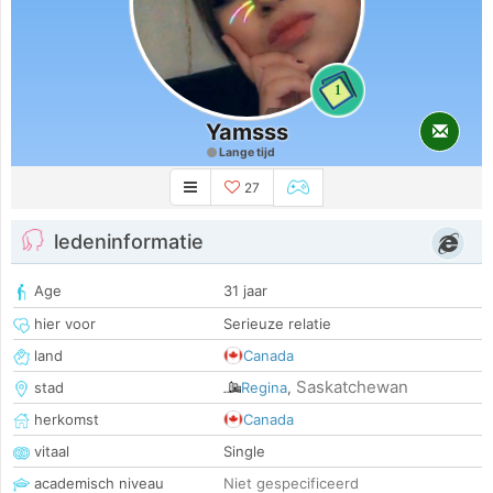
1
Yamsss
Lange tijd
27
ledeninformatie
Age
31 jaar
hier voor
Serieuze relatie
land
Canada
Saskatchewan
stad
Regina
,
herkomst
Canada
vitaal
Single
academisch niveau
Niet gespecificeerd