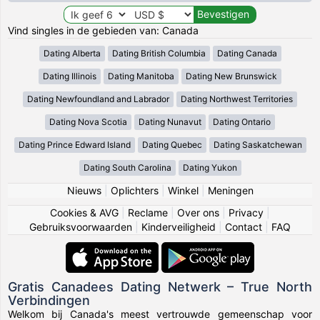
Vind singles in de gebieden van: Canada
Dating Alberta
Dating British Columbia
Dating Canada
Dating Illinois
Dating Manitoba
Dating New Brunswick
Dating Newfoundland and Labrador
Dating Northwest Territories
Dating Nova Scotia
Dating Nunavut
Dating Ontario
Dating Prince Edward Island
Dating Quebec
Dating Saskatchewan
Dating South Carolina
Dating Yukon
Nieuws
|
Oplichters
|
Winkel
|
Meningen
Cookies & AVG
|
Reclame
|
Over ons
|
Privacy
|
Gebruiksvoorwaarden
|
Kinderveiligheid
|
Contact
|
FAQ
Gratis Canadees Dating Netwerk – True North
Verbindingen
Welkom bij Canada's meest vertrouwde gemeenschap voor