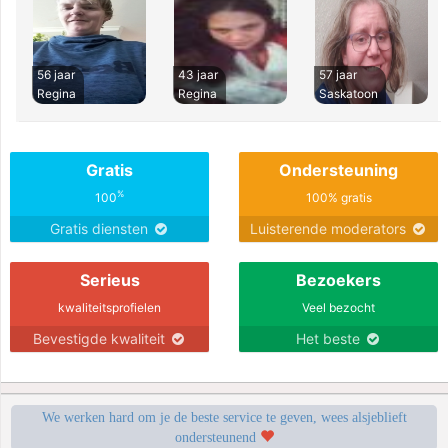
56 jaar
43 jaar
57 jaar
Regina
Regina
Saskatoon
Gratis
Ondersteuning
%
100
100% gratis
Gratis diensten
Luisterende moderators
Serieus
Bezoekers
kwaliteitsprofielen
Veel bezocht
Bevestigde kwaliteit
Het beste
We werken hard om je de beste service te geven, wees alsjeblieft
ondersteunend