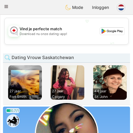
CANADIAN
chat
Toggle
Mode
Inloggen
navigation
💖
Vind je perfecte match
💖
Download nu onze dating-app!
💕
💕
Dating Vrouw Saskatchewan
27 jaar
27 jaar
44 jaar
Fort Smith
Calgary
St. John
0.7/1