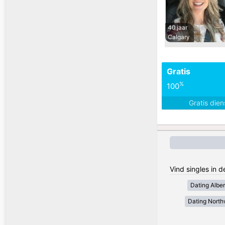
40 jaar
Calgary
Gratis
%
100
Gratis die
Vind singles in 
Dating Alber
Dating Northw