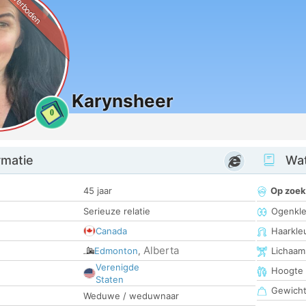
Verboden
Karynsheer
0
rmatie
Wat
45 jaar
Op zoek
Serieuze relatie
Ogenkle
Canada
Haarkle
Alberta
Edmonton
,
Lichaam
Verenigde
Hoogte
Staten
Gewich
Weduwe / weduwnaar