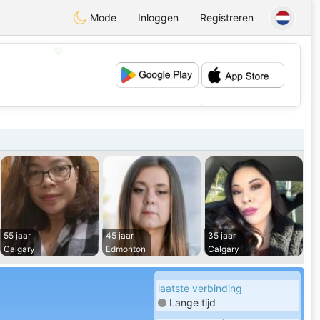
Mode
Inloggen
Registreren
💖
💕
55 jaar
45 jaar
35 jaar
Calgary
Edmonton
Calgary
laatste verbinding
Lange tijd