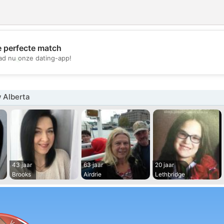
e perfecte match
💖
d nu onze dating-app!
💕
 Alberta
43 jaar
63 jaar
20 jaar
Brooks
Airdrie
Lethbridge