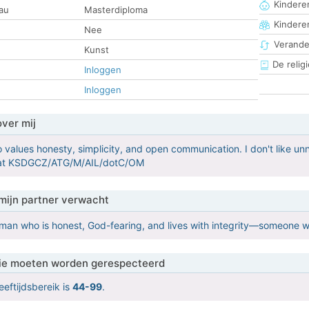
Kinderen
au
Masterdiploma
Kindere
Nee
Verander
Kunst
De religi
Inloggen
Inloggen
over mij
 values honesty, simplicity, and open communication. I don't like
at KSDGCZ/ATG/M/AIL/dotC/OM
mijn partner verwacht
a man who is honest, God-fearing, and lives with integrity—someone wh
 die moeten worden gerespecteerd
eeftijdsbereik is
44-99
.