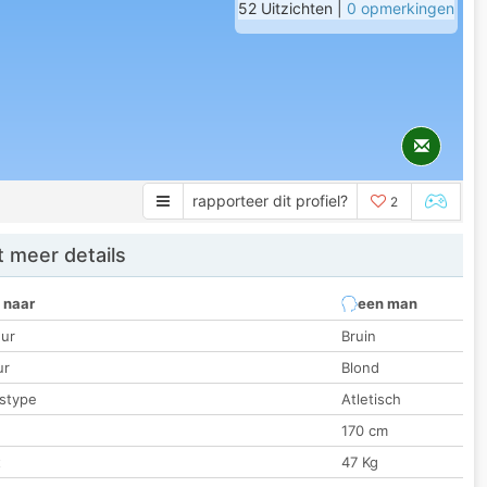
52 Uitzichten |
0 opmerkingen
rapporteer dit profiel?
2
 meer details
 naar
een man
ur
Bruin
ur
Blond
stype
Atletisch
170 cm
t
47 Kg