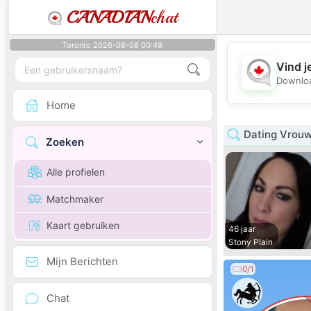
CANADIAN
chat
Toronto 2026-08-08 00:49
Vind j
Downloa
Home
Dating Vrouw
Zoeken
Alle profielen
Matchmaker
Kaart gebruiken
46 jaar
Stony Plain
Mijn Berichten
0/1
Chat