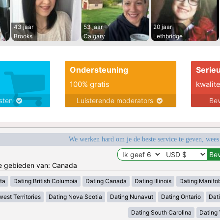
43 jaar
53 jaar
20 jaar
Brooks
Calgary
Lethbridge
Ondersteuning
Serie
100% gratis
kwalite
nsten
Luisterende moderators
Bev
We werken hard om je de beste service te geven, wees
de gebieden van: Canada
ta
Dating British Columbia
Dating Canada
Dating Illinois
Dating Manito
est Territories
Dating Nova Scotia
Dating Nunavut
Dating Ontario
Dat
Dating South Carolina
Dating