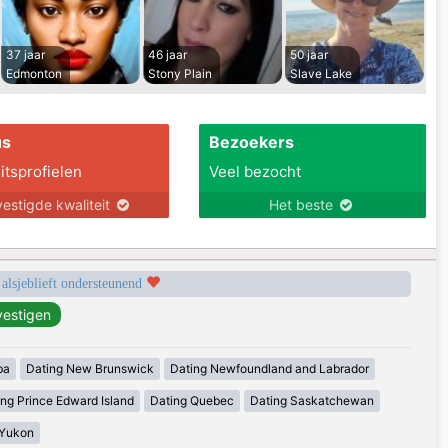
37 jaar
46 jaar
50 jaar
Edmonton
Stony Plain
Slave Lake
us
Bezoekers
itsprofielen
Veel bezocht
estigde kwaliteit
Het beste
 alsjeblieft ondersteunend
ba
Dating New Brunswick
Dating Newfoundland and Labrador
ing Prince Edward Island
Dating Quebec
Dating Saskatchewan
 Yukon