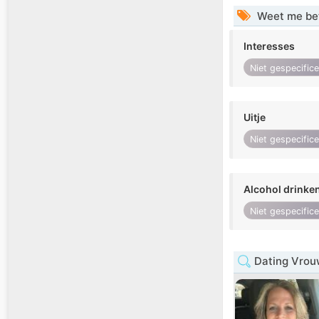
Weet me be
Interesses
Niet gespecific
Uitje
Niet gespecific
Alcohol drinke
Niet gespecific
Dating Vrou