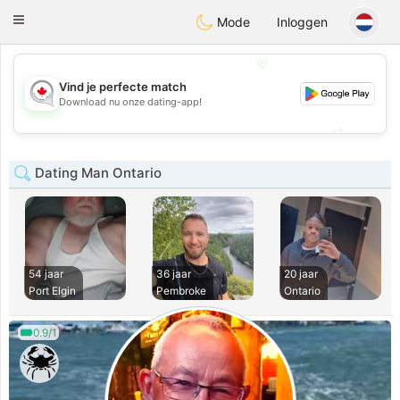
CANADIAN
chat
Toggle
Mode
Inloggen
navigation
💖
Vind je perfecte match
💖
Download nu onze dating-app!
💕
💕
Dating Man Ontario
54 jaar
36 jaar
20 jaar
Port Elgin
Pembroke
Ontario
0.9/1