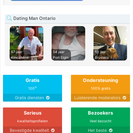
Dating Man Ontario
67 jaar
54 jaar
63 jaar
Kincardine
Port Elgin
Brussels
Gratis
Ondersteuning
%
100
100% gratis
Gratis diensten
Luisterende moderators
Serieus
Bezoekers
kwaliteitsprofielen
Veel bezocht
Bevestigde kwaliteit
Het beste