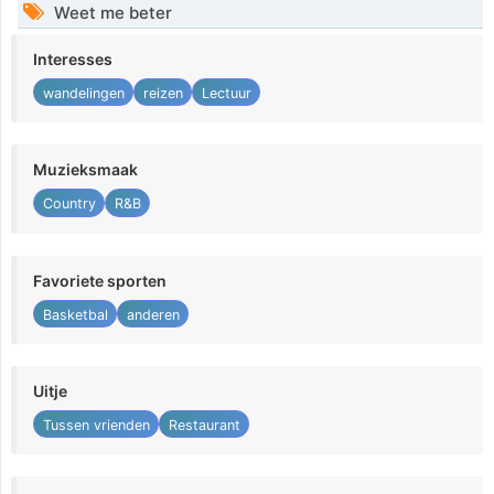
Weet me beter
Interesses
wandelingen
reizen
Lectuur
Muzieksmaak
Country
R&B
Favoriete sporten
Basketbal
anderen
Uitje
Tussen vrienden
Restaurant