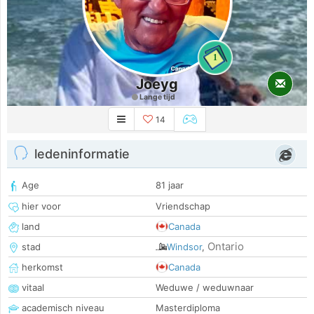
1
Joeyg
Lange tijd
14
ledeninformatie
Age
81 jaar
hier voor
Vriendschap
land
Canada
Ontario
stad
Windsor
,
herkomst
Canada
vitaal
Weduwe / weduwnaar
academisch niveau
Masterdiploma