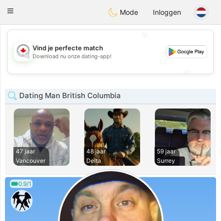
CANADIAN
chat
Toggle
Mode
Inloggen
navigation
💖
Vind je perfecte match
💖
Download nu onze dating-app!
💕
💕
Dating Man British Columbia
47 jaar
48 jaar
59 jaar
Vancouver
Delta
Surrey
0.9/1