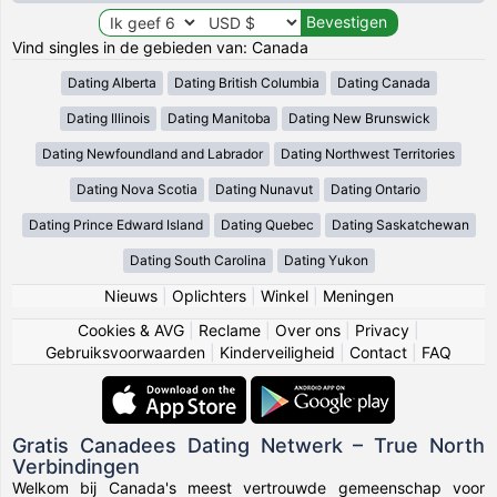
Vind singles in de gebieden van: Canada
Dating Alberta
Dating British Columbia
Dating Canada
Dating Illinois
Dating Manitoba
Dating New Brunswick
Dating Newfoundland and Labrador
Dating Northwest Territories
Dating Nova Scotia
Dating Nunavut
Dating Ontario
Dating Prince Edward Island
Dating Quebec
Dating Saskatchewan
Dating South Carolina
Dating Yukon
Nieuws
|
Oplichters
|
Winkel
|
Meningen
Cookies & AVG
|
Reclame
|
Over ons
|
Privacy
|
Gebruiksvoorwaarden
|
Kinderveiligheid
|
Contact
|
FAQ
Gratis Canadees Dating Netwerk – True North
Verbindingen
Welkom bij Canada's meest vertrouwde gemeenschap voor