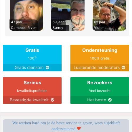
47 jaar
59 jaar
62 jaar
Campbell River
Surrey
Victoria
Gratis
Ondersteuning
%
100
100% gratis
Gratis diensten
Luisterende moderators
Serieus
Bezoekers
kwaliteitsprofielen
Veel bezocht
Bevestigde kwaliteit
Het beste
We werken hard om je de beste service te geven, wees alsjeblieft
ondersteunend