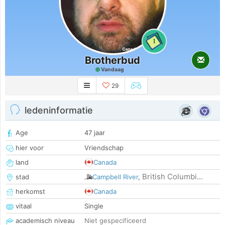
1
Brotherbud
Vandaag
29
ledeninformatie
Age
47 jaar
hier voor
Vriendschap
land
Canada
British Columbi...
stad
Campbell River
,
herkomst
Canada
vitaal
Single
academisch niveau
Niet gespecificeerd