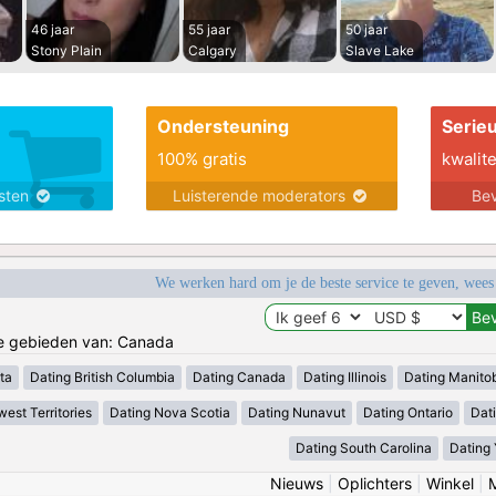
46 jaar
55 jaar
50 jaar
Stony Plain
Calgary
Slave Lake
Ondersteuning
Serie
100% gratis
kwalite
nsten
Luisterende moderators
Bev
We werken hard om je de beste service te geven, wees
de gebieden van: Canada
ta
Dating British Columbia
Dating Canada
Dating Illinois
Dating Manito
est Territories
Dating Nova Scotia
Dating Nunavut
Dating Ontario
Dat
Dating South Carolina
Dating
Nieuws
|
Oplichters
|
Winkel
|