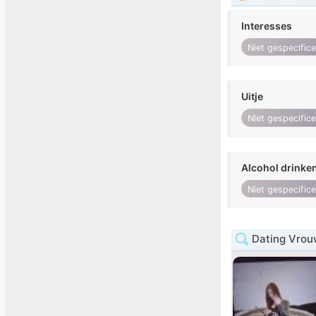
Interesses
Niet gespecific
Uitje
Niet gespecific
Alcohol drinke
Niet gespecific
Dating Vrou