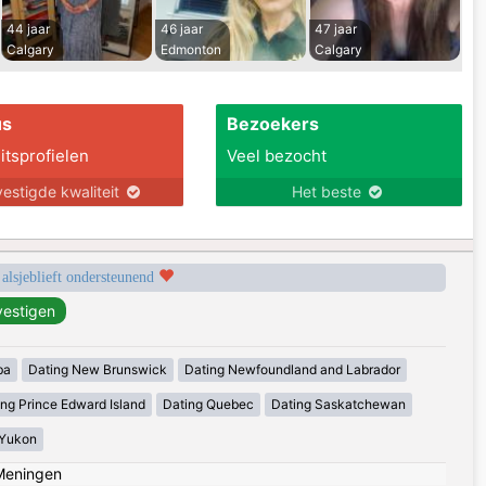
44 jaar
46 jaar
47 jaar
Calgary
Edmonton
Calgary
us
Bezoekers
itsprofielen
Veel bezocht
estigde kwaliteit
Het beste
 alsjeblieft ondersteunend
ba
Dating New Brunswick
Dating Newfoundland and Labrador
ing Prince Edward Island
Dating Quebec
Dating Saskatchewan
 Yukon
Meningen