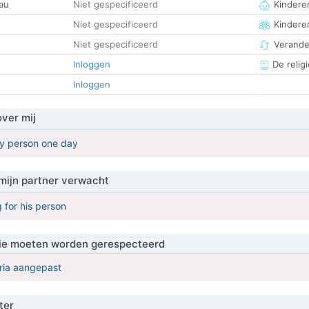
au
Niet gespecificeerd
Kinderen
Niet gespecificeerd
Kindere
Niet gespecificeerd
Verander
Inloggen
De religi
Inloggen
over mij
my person one day
mijn partner verwacht
 for his person
 die moeten worden gerespecteerd
eria aangepast
ter