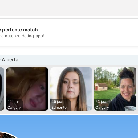
e perfecte match
💖
d nu onze dating-app!
💕
 Alberta
22 jaar
45 jaar
53 jaar
Calgary
Edmonton
Calgary