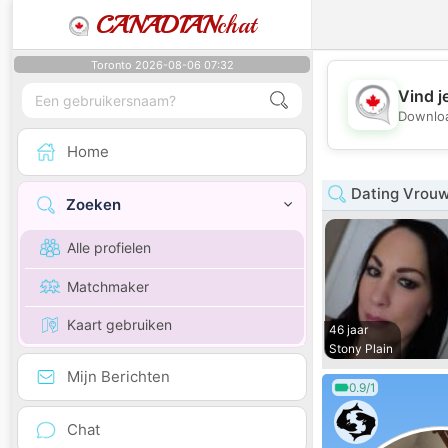
CANADIAN
chat
Toronto 2026-08-06 07:32
Vind j
Downloa
Home
Dating Vrouw
Zoeken
Alle profielen
Matchmaker
Kaart gebruiken
46 jaar
Stony Plain
Mijn Berichten
0.9/1
Chat