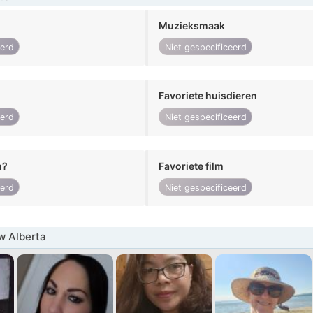
Muzieksmaak
eerd
Niet gespecificeerd
Favoriete huisdieren
eerd
Niet gespecificeerd
n?
Favoriete film
eerd
Niet gespecificeerd
w Alberta