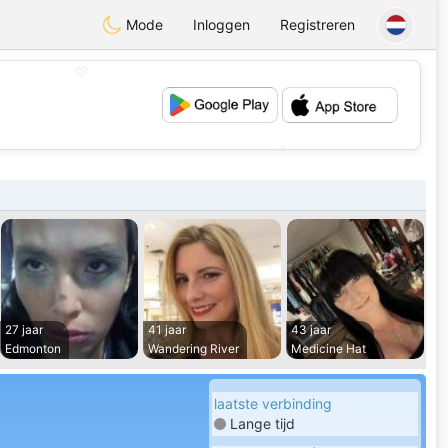
Mode
Inloggen
Registreren
💖
💕
27 jaar
41 jaar
43 jaar
Edmonton
Wandering River
Medicine Hat
laatste verbinding
Lange tijd