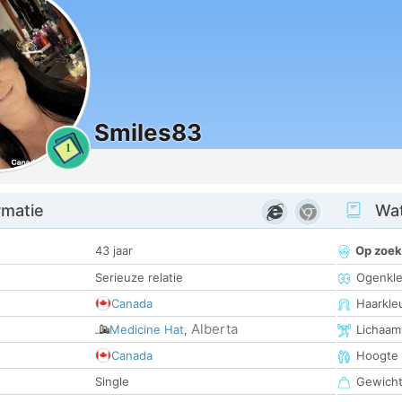
Smiles83
1
rmatie
Wat
43 jaar
Op zoek
Serieuze relatie
Ogenkle
Canada
Haarkle
Alberta
Medicine Hat
,
Lichaam
Canada
Hoogte
Single
Gewich