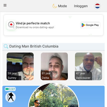
CANADIAN
chat
Toggle
Mode
Inloggen
navigation
💖
Vind je perfecte match
💖
Download nu onze dating-app!
💕
💕
Dating Man British Columbia
59 jaar
61 jaar
47 jaar
Surrey
Delta
Vancouver
0.9/1