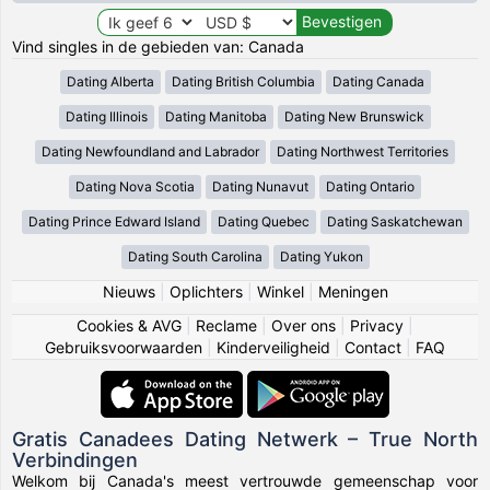
Vind singles in de gebieden van: Canada
Dating Alberta
Dating British Columbia
Dating Canada
Dating Illinois
Dating Manitoba
Dating New Brunswick
Dating Newfoundland and Labrador
Dating Northwest Territories
Dating Nova Scotia
Dating Nunavut
Dating Ontario
Dating Prince Edward Island
Dating Quebec
Dating Saskatchewan
Dating South Carolina
Dating Yukon
Nieuws
|
Oplichters
|
Winkel
|
Meningen
Cookies & AVG
|
Reclame
|
Over ons
|
Privacy
|
Gebruiksvoorwaarden
|
Kinderveiligheid
|
Contact
|
FAQ
Gratis Canadees Dating Netwerk – True North
Verbindingen
Welkom bij Canada's meest vertrouwde gemeenschap voor