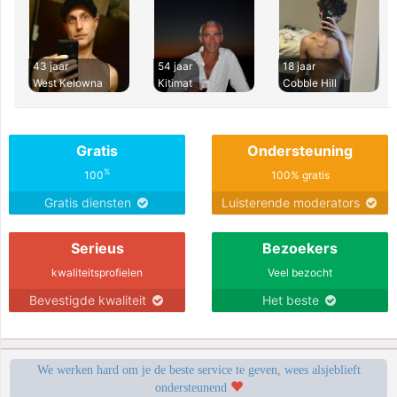
43 jaar
54 jaar
18 jaar
West Kelowna
Kitimat
Cobble Hill
Gratis
Ondersteuning
%
100
100% gratis
Gratis diensten
Luisterende moderators
Serieus
Bezoekers
kwaliteitsprofielen
Veel bezocht
Bevestigde kwaliteit
Het beste
We werken hard om je de beste service te geven, wees alsjeblieft
ondersteunend