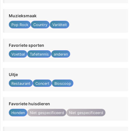
Muzieksmaak
Pop Rock
Country
Variëteit
Favoriete sporten
Voetbal
Tafeltennis
anderen
Uitje
Restaurant
Concert
Bioscoop
Favoriete huisdieren
Honden
Niet gespecificeerd
Niet gespecificeerd