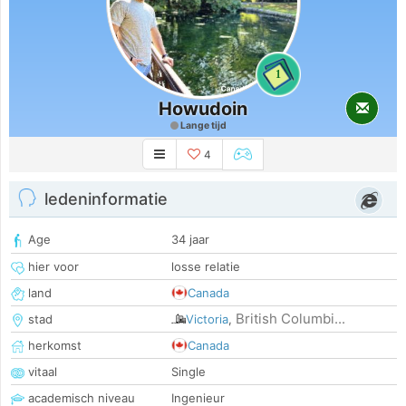
1
Howudoin
Lange tijd
4
ledeninformatie
Age
34 jaar
hier voor
losse relatie
land
Canada
British Columbi...
stad
Victoria
,
herkomst
Canada
vitaal
Single
academisch niveau
Ingenieur