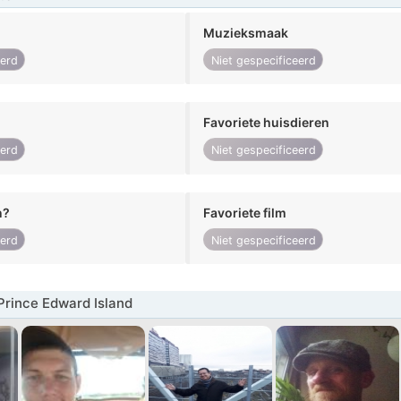
Muzieksmaak
eerd
Niet gespecificeerd
Favoriete huisdieren
eerd
Niet gespecificeerd
n?
Favoriete film
eerd
Niet gespecificeerd
rince Edward Island