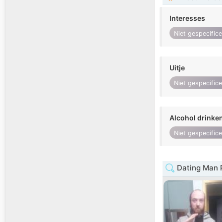
Interesses
Niet gespecific
Uitje
Niet gespecific
Alcohol drinke
Niet gespecific
Dating Man P