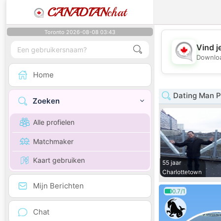
CANADIAN
chat
Toronto 2026-08-08 03:43
Vind j
Downloa
Home
Dating Man P
Zoeken
Alle profielen
Matchmaker
Kaart gebruiken
55 jaar
Charlottetown
Mijn Berichten
0.7/1
Chat