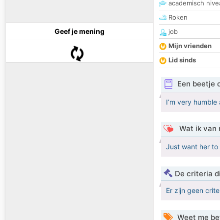
academisch nive
Roken
Geef je mening
job
Mijn vrienden
Lid sinds
Een beetje 
I’m very humble a
Wat ik van 
Just want her to
De criteria
Er zijn geen crit
Weet me be