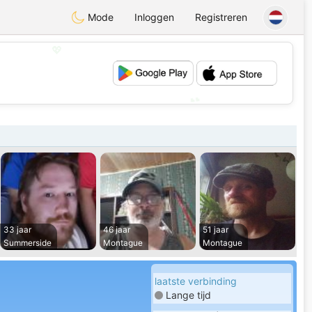
Mode
Inloggen
Registreren
💖
💕
33 jaar
46 jaar
51 jaar
Summerside
Montague
Montague
laatste verbinding
Lange tijd