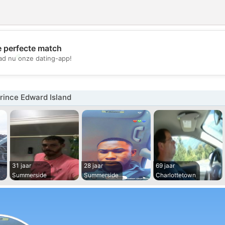
e perfecte match
💖
d nu onze dating-app!
💕
rince Edward Island
31 jaar
28 jaar
69 jaar
Summerside
Summerside
Charlottetown