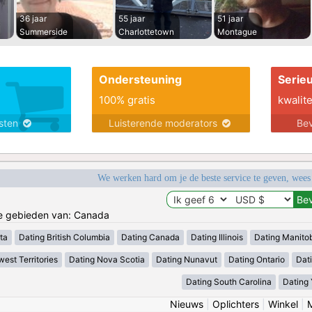
36 jaar
55 jaar
51 jaar
Summerside
Charlottetown
Montague
Ondersteuning
Serie
100% gratis
kwalite
nsten
Luisterende moderators
Bev
We werken hard om je de beste service te geven, wees
de gebieden van: Canada
ta
Dating British Columbia
Dating Canada
Dating Illinois
Dating Manito
est Territories
Dating Nova Scotia
Dating Nunavut
Dating Ontario
Dat
Dating South Carolina
Dating
Nieuws
|
Oplichters
|
Winkel
|