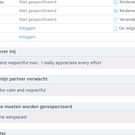
au
Niet gespecificeerd
Kinderen
Niet gespecificeerd
Kindere
Niet gespecificeerd
Verander
Inloggen
De religi
Inloggen
over mij
nd respectful man . I really appreciate every effort
mijn partner verwacht
 be calm and respectful
 die moeten worden gerespecteerd
eria aangepast
ter