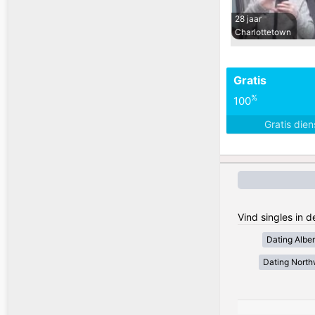
28 jaar
Charlottetown
Gratis
%
100
Gratis die
Vind singles in 
Dating Alber
Dating Northw