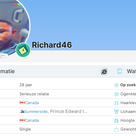
Richard46
4
rmatie
Wat
28 jaar
Op zoek
Serieuze relatie
Ogenkle
Canada
Haarkle
Prince Edward I...
Summerside
,
Lichaam
Canada
Hoogte
Single
Gewich