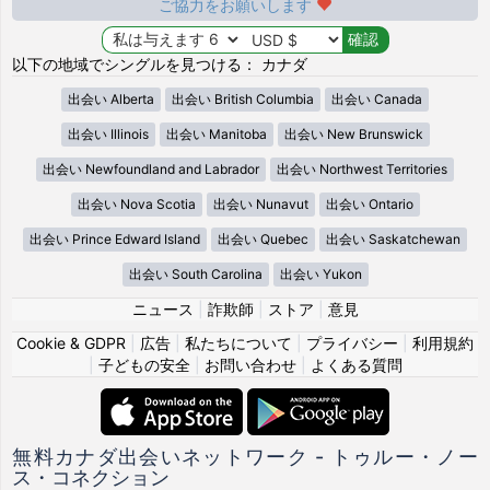
ご協力をお願いします
以下の地域でシングルを見つける： カナダ
出会い Alberta
出会い British Columbia
出会い Canada
出会い Illinois
出会い Manitoba
出会い New Brunswick
出会い Newfoundland and Labrador
出会い Northwest Territories
出会い Nova Scotia
出会い Nunavut
出会い Ontario
出会い Prince Edward Island
出会い Quebec
出会い Saskatchewan
出会い South Carolina
出会い Yukon
ニュース
|
詐欺師
|
ストア
|
意見
Cookie & GDPR
|
広告
|
私たちについて
|
プライバシー
|
利用規約
|
子どもの安全
|
お問い合わせ
|
よくある質問
無料カナダ出会いネットワーク - トゥルー・ノー
ス・コネクション