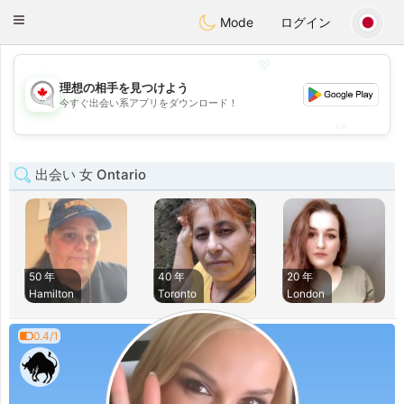
CANADIAN
chat
Toggle
Mode
ログイン
navigation
💖
理想の相手を見つけよう
💖
今すぐ出会い系アプリをダウンロード！
💕
💕
出会い 女 Ontario
50 年
40 年
20 年
Hamilton
Toronto
London
0.4/1