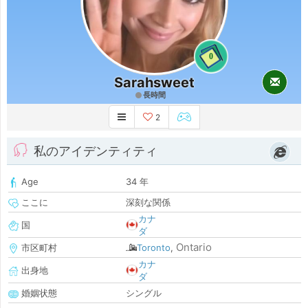
0
Sarahsweet
長時間
2
私のアイデンティティ
Age
34 年
ここに
深刻な関係
カナ
国
ダ
Ontario
市区町村
Toronto
,
カナ
出身地
ダ
婚姻状態
シングル