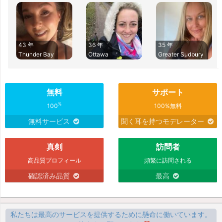
43 年
36 年
35 年
Thunder Bay
Ottawa
Greater Sudbury
無料
サポート
%
100
100%無料
無料サービス
聞く耳を持つモデレーター
真剣
訪問者
高品質プロフィール
頻繁に訪問される
確認済み品質
最高
私たちは最高のサービスを提供するために懸命に働いています。