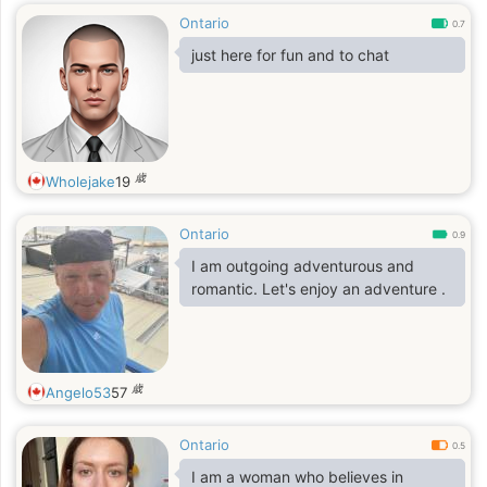
Ontario
0.7
just here for fun and to chat
歳
Wholejake
19
Ontario
0.9
I am outgoing adventurous and
romantic. Let's enjoy an adventure .
歳
Angelo53
57
Ontario
0.5
I am a woman who believes in