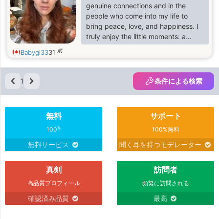
genuine connections and in the
people who come into my life to
bring peace, love, and happiness. I
truly enjoy the little moments: a
beautiful sunset, the sea breeze, a
歳
Babygl33
31
sincere conversation, and a smile
that comes from the heart.
1
条件による検索
無料
サポート
%
100
100%無料
無料サービス
聞く耳を持つモデレーター
真剣
訪問者
高品質プロフィール
頻繁に訪問される
確認済み品質
最高