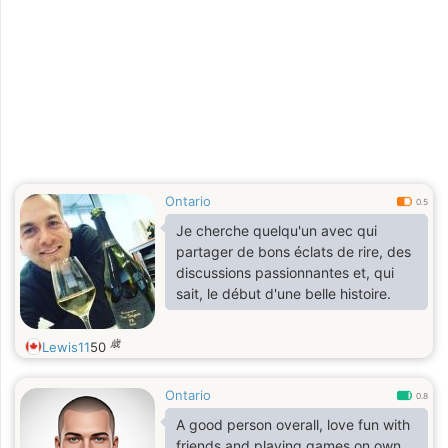
Ontario
0.5
Je cherche quelqu'un avec qui
partager de bons éclats de rire, des
discussions passionnantes et, qui
sait, le début d'une belle histoire.
歳
Lewis11
50
Ontario
0.8
A good person overall, love fun with
friends and playing games on own