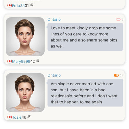
歳
Felix34
31
Ontario
0
Love to meet kindly drop me some
lines of you care to know more
about me and also share some pics
as well
歳
Mary9999
42
Ontario
0.4
Am single never married with one
son ,but I have been in a bad
relationship before and I don’t want
that to happen to me again
歳
Tosie
46