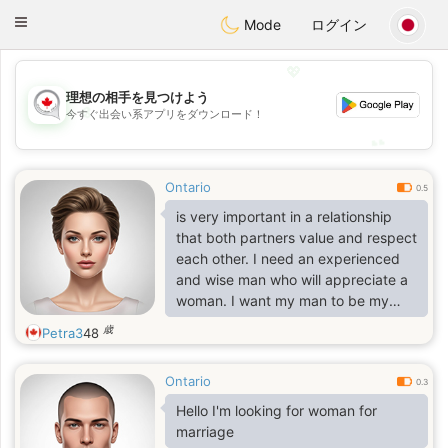
CANADIAN
chat
Toggle
Mode
ログイン
navigation
💖
理想の相手を見つけよう
💖
今すぐ出会い系アプリをダウンロード！
💕
💕
Ontario
0.5
is very important in a relationship
that both partners value and respect
each other. I need an experienced
and wise man who will appreciate a
woman. I want my man to be my
soulmate when everything is easy
歳
Petra3
48
and understandable in a
relationship. I think when
Ontario
experienced and wise partners meet
0.3
Hello I'm looking for woman for
marriage