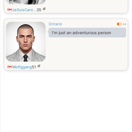
歳
JeSuisCaro...
35
Ontario
0.4
I’m just an adventurous person
歳
Wolfggang
51