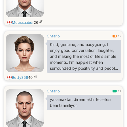
歳
Moussaabdr
26
Ontario
0.4
Kind, genuine, and easygoing. I
enjoy good conversation, laughter,
and making the most of life's simple
moments. I'm happiest when
surrounded by positivity and people
who are authentic
歳
Betty356
40
Ontario
0.7
yasamaktan direnmektir felsefesi
beni tanimliyor.