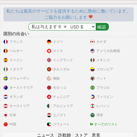
私たちは最高のサービスを提供するために懸命に働いています。
ご協力をお願いします
国別の出会い
フランス
ドイツ
カナダ
ベルギー
スイス
アメリカ合衆国
スペイン
イングランド
メキシコ
イタリア
ポルトガル
コロンビア
スウェーデン
無効
ペット
オーストラリア
モロッコ
ブラジル
オランダ
チュニジア
フィリピン
オーストリア
アルジェリア
レバノン
日本
エジプト
湾岸
中国
クウェート
すべてのリスト
ニュース
|
詐欺師
|
ストア
|
意見