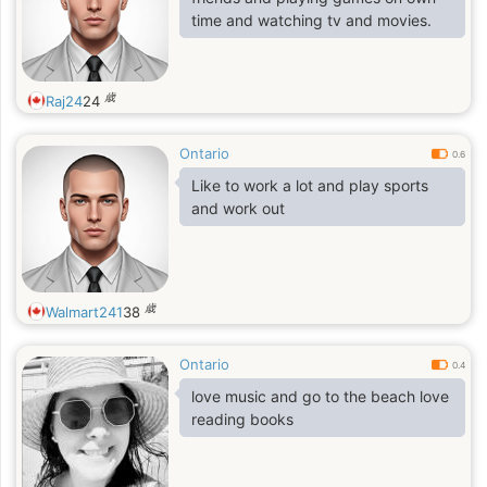
time and watching tv and movies.
歳
Raj24
24
Ontario
0.6
Like to work a lot and play sports
and work out
歳
Walmart241
38
Ontario
0.4
love music and go to the beach love
reading books