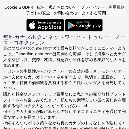
Cookie & GDPR
|
広告
|
私たちについて
|
プライバシー
|
利用規約
|
子どもの安全
|
お問い合わせ
|
よくある質問
無料カナダ出会いネットワーク - トゥルー・ノー
ス・コネクション
真のつながりのためのカナダで最も信頼できるコミュニティへよう
こそ。Canadian-chat.comは海岸から海岸、そして海岸へとカナダ
人を結びつけ、交際、友情、有意義な関係を求める友好的な人々を
集めます。
トロントの多様性からバンクーバーの自然の美しさ、モントリオー
ルの文化からカルガリーのエネルギーまで、親切さ、正直さ、コミ
ュニティ精神の価値観を共有する相性の良いカナダ人を発見してく
ださい。
隠れた料金やメンバーシップ費用なしに私たちの完全無料プラット
フォームをお楽しみください。私たちの素晴らしい国の美しさを理
解する他のカナダ人とつながってください、eh!
何千ものカナダ人が既に私たちの歓迎するコミュニティを通じて完
璧なマッチを見つけています。
持続するつながりを築きながら真のカナダのもてなしを体験してく
ださい。あなたの次の有意義な関係は一つの会話だけ離れているか