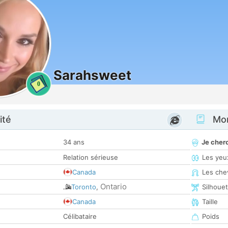
Sarahsweet
0
ité
Mon
34 ans
Je cher
Relation sérieuse
Les yeu
Canada
Les che
Ontario
Toronto
,
Silhoue
Canada
Taille
Célibataire
Poids