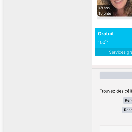
48 ans
Toronto
Gratuit
%
100
Services gr
Trouvez des céli
Renc
Renc