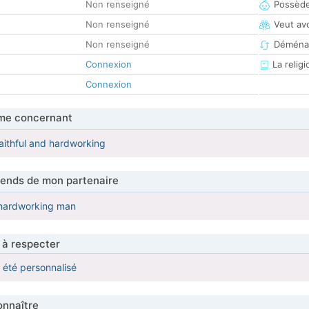
Non renseigné
Possède
Non renseigné
Veut av
Non renseigné
Déména
Connexion
La religi
Connexion
me concernant
aithful and hardworking
tends de mon partenaire
 hardworking man
 à respecter
a été personnalisé
nnaître