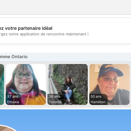
z votre partenaire idéal
💖
rgez notre application de rencontre maintenant !
💕
emme Ontario
37 ans
36 ans
50 ans
Ottawa
Toronto
Hamilton