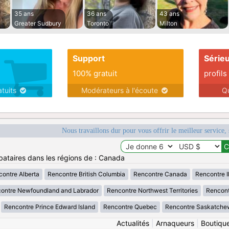
35 ans
36 ans
43 ans
Greater Sudbury
Toronto
Milton
Support
Série
100% gratuit
profils
atuits
Modérateurs à l'écoute
Q
Nous travaillons dur pour vous offrir le meilleur service, 
bataires dans les régions de : Canada
ontre Alberta
Rencontre British Columbia
Rencontre Canada
Rencontre Il
ontre Newfoundland and Labrador
Rencontre Northwest Territories
Rencont
Rencontre Prince Edward Island
Rencontre Quebec
Rencontre Saskatche
Actualités
|
Arnaqueurs
|
Boutiqu