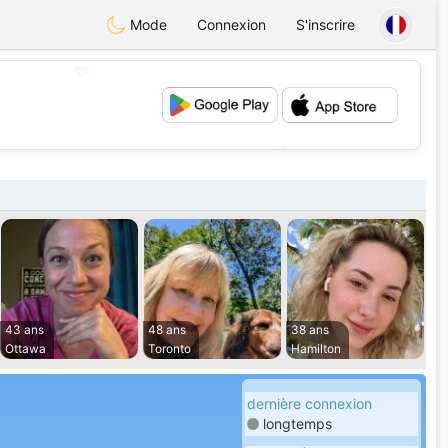
Mode
Connexion
S'inscrire
💖
💕
43 ans
48 ans
38 ans
Ottawa
Toronto
Hamilton
dernière connexion
longtemps