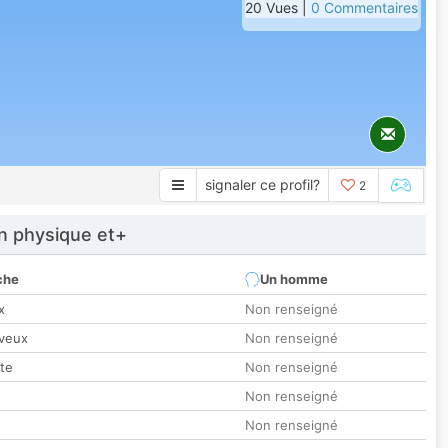
20 Vues |
0 Commentaires
signaler ce profil?
2
 physique et+
che
Un homme
x
Non renseigné
veux
Non renseigné
tte
Non renseigné
Non renseigné
Non renseigné