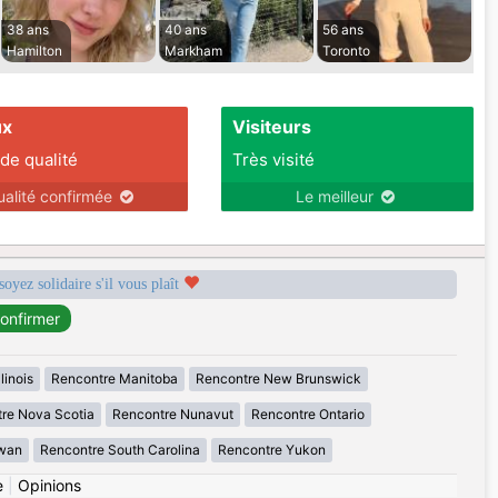
38 ans
40 ans
56 ans
Hamilton
Markham
Toronto
ux
Visiteurs
 de qualité
Très visité
ualité confirmée
Le meilleur
soyez solidaire s'il vous plaît
linois
Rencontre Manitoba
Rencontre New Brunswick
re Nova Scotia
Rencontre Nunavut
Rencontre Ontario
wan
Rencontre South Carolina
Rencontre Yukon
e
|
Opinions