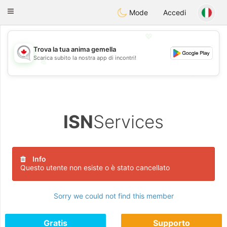
CANADIAN
chat
Toggle
Mode
Accedi
navigation
💖
Trova la tua anima gemella
Scarica subito la nostra app di incontri!
💖
💕
💕
ISN
Services
Info
Questo utente non esiste o è stato cancellato
Sorry we could not find this member
Gratis
Supporto