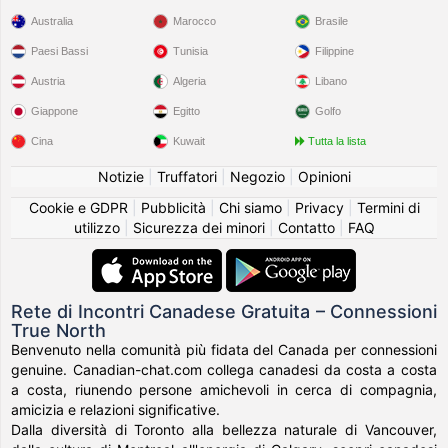
Australia
Marocco
Brasile
Paesi Bassi
Tunisia
Filippine
Austria
Algeria
Libano
Giappone
Egitto
Golfo
Cina
Kuwait
Tutta la lista
Notizie
|
Truffatori
|
Negozio
|
Opinioni
Cookie e GDPR
|
Pubblicità
|
Chi siamo
|
Privacy
|
Termini di
utilizzo
|
Sicurezza dei minori
|
Contatto
|
FAQ
Rete di Incontri Canadese Gratuita – Connessioni
True North
Benvenuto nella comunità più fidata del Canada per connessioni
genuine. Canadian-chat.com collega canadesi da costa a costa
a costa, riunendo persone amichevoli in cerca di compagnia,
amicizia e relazioni significative.
Dalla diversità di Toronto alla bellezza naturale di Vancouver,