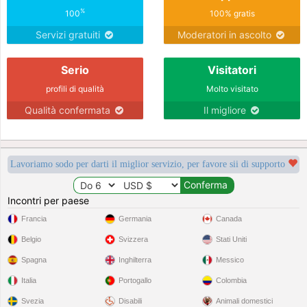
%
100
100% gratis
Servizi gratuiti
Moderatori in ascolto
Serio
Visitatori
profili di qualità
Molto visitato
Qualità confermata
Il migliore
Lavoriamo sodo per darti il miglior servizio, per favore sii di supporto
Incontri per paese
Francia
Germania
Canada
Belgio
Svizzera
Stati Uniti
Spagna
Inghilterra
Messico
Italia
Portogallo
Colombia
Svezia
Disabili
Animali domestici