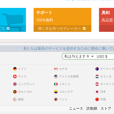
サポート
真剣
100%無料
高品質
ビス
聞く耳を持つモデレーター
私たちは最高のサービスを提供するために懸命に働いて
ドイツ
カナダ
オースト
スイス
アメリカ合衆国
オランダ
イングランド
メキシコ
オースト
ポルトガル
コロンビア
日本
無効
ペット
中国
ニュース
|
詐欺師
|
ストア