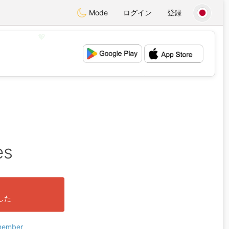
Mode
ログイン
登録
💖
💕
es
した
 member