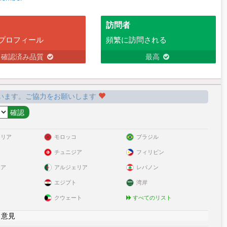
訪問者
プロフィール
頻繁に訪問される
確認済み品質
最高
います。ご協力をお願いします
ラリア
モロッコ
ブラジル
チュニジア
フィリピン
リア
アルジェリア
レバノン
エジプト
湾岸
クウェート
すべてのリスト
|
意見