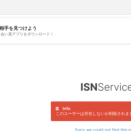
相手を見つけよう
出会い系アプリをダウンロード！
💖
💕
ISN
Servic
Info
このユーザーは存在しないか削除されま
Sorry we could not find this