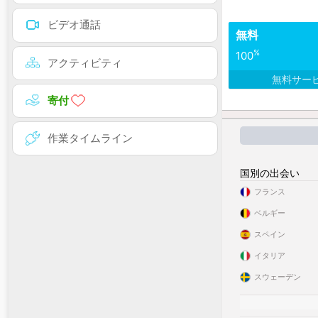
ビデオ通話
無料
%
100
アクティビティ
無料サー
寄付
作業タイムライン
国別の出会い
フランス
ベルギー
スペイン
イタリア
スウェーデン