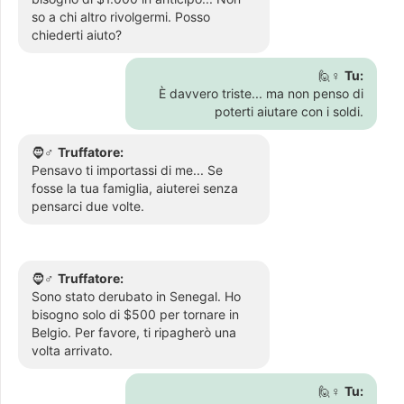
so a chi altro rivolgermi. Posso
chiederti aiuto?
🙋♀️
Tu:
È davvero triste... ma non penso di
poterti aiutare con i soldi.
🧔♂️
Truffatore:
Pensavo ti importassi di me... Se
fosse la tua famiglia, aiuterei senza
pensarci due volte.
🧔♂️
Truffatore:
Sono stato derubato in Senegal. Ho
bisogno solo di $500 per tornare in
Belgio. Per favore, ti ripagherò una
volta arrivato.
🙋♀️
Tu: