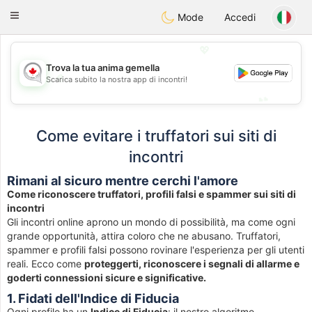
CANADIAN
chat
Toggle
Mode
Accedi
navigation
💖
Trova la tua anima gemella
💖
Scarica subito la nostra app di incontri!
💕
💕
Come evitare i truffatori sui siti di
incontri
Rimani al sicuro mentre cerchi l'amore
Come riconoscere truffatori, profili falsi e spammer sui siti di
incontri
Gli incontri online aprono un mondo di possibilità, ma come ogni
grande opportunità, attira coloro che ne abusano. Truffatori,
spammer e profili falsi possono rovinare l'esperienza per gli utenti
reali. Ecco come
proteggerti, riconoscere i segnali di allarme e
goderti connessioni sicure e significative.
1. Fidati dell'Indice di Fiducia
Ogni profilo ha un
Indice di Fiducia
: il nostro algoritmo