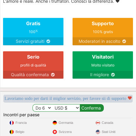
L'amore è reale. Anche i truffatori. Conosci la differenza. ❤️
Gratis
Supporto
%
100
100% gratis
Servizi gratuiti
Moderatori in ascolto
Serio
Visitatori
profili di qualità
Molto visitato
Qualità confermata
Il migliore
Lavoriamo sodo per darti il miglior servizio, per favore sii di supporto
Incontri per paese
Francia
Germania
Canada
Belgio
Svizzera
Stati Uniti