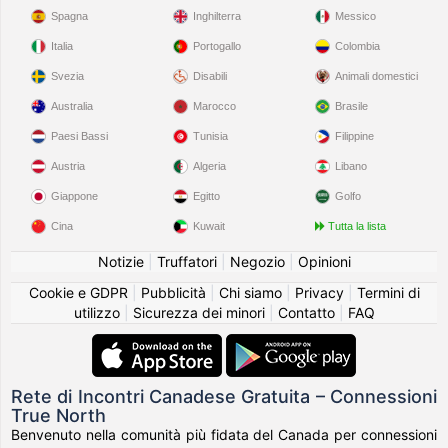
Spagna
Inghilterra
Messico
Italia
Portogallo
Colombia
Svezia
Disabili
Animali domestici
Australia
Marocco
Brasile
Paesi Bassi
Tunisia
Filippine
Austria
Algeria
Libano
Giappone
Egitto
Golfo
Cina
Kuwait
Tutta la lista
Notizie
|
Truffatori
|
Negozio
|
Opinioni
Cookie e GDPR
|
Pubblicità
|
Chi siamo
|
Privacy
|
Termini di
utilizzo
|
Sicurezza dei minori
|
Contatto
|
FAQ
Rete di Incontri Canadese Gratuita – Connessioni
True North
Benvenuto nella comunità più fidata del Canada per connessioni