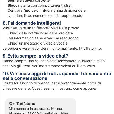
Segnala
attività sospette
Blocca
utenti con comportamenti strani
Controlla l'
indice di fiducia
prima di rispondere
Non dare il tuo numero o email troppo presto
8. Fai domande intelligenti
Vuoi catturare un truffatore? Mettili alla prova:
Chiedi delle notizie locali della loro città
Dai informazioni false e vedi se reagiscono
Chiedi un messaggio video o vocale
Le persone vere risponderanno normalmente. I truffatori no.
9. Evita sempre la video chat?
Hanno sempre una scusa: niente telecamera, al lavoro, timido,
ecc. Ma gli utenti veri mostreranno volentieri il loro volto.
10. Veri messaggi di truffa: quando il denaro entra
nella conversazione
I truffatori fingono di preoccuparsi profondamente prima di
chiedere denaro. Questi esempi mostrano come appare:
🧔♂️
Truffatore:
Mia nonna è in ospedale. Hanno
bisogno di $1.000 in anticipo... Non