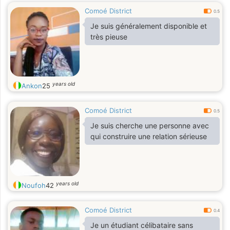
Comoé District
0.5
Je suis généralement disponible et
très pieuse
years old
Ankon
25
Comoé District
0.5
Je suis cherche une personne avec
qui construire une relation sérieuse
years old
Noufoh
42
Comoé District
0.4
Je un étudiant célibataire sans