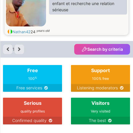
enfant et recherche une relation
sérieuse
years old
Nathan42
24
1
Search by criteria
Free
Support
%
100
100% free
Free services
Listening moderators
Serious
Visitors
quality profiles
Very visited
Confirmed quality
The best