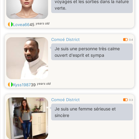
voyages et les sorties dans la nature
verte.
years old
Lovea66
45
Comoé District
0.4
Je suis une personne très calme
ouvert d'esprit et sympa
years old
Kyss1987
39
Comoé District
0.3
Je suis une femme sérieuse et
sincère