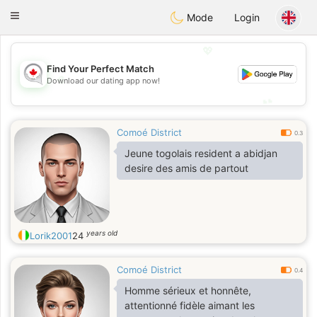
CANADIAN
chat
Toggle
Mode
Login
navigation
💖
Find Your Perfect Match
💖
Download our dating app now!
💕
💕
Comoé District
0.3
Jeune togolais resident a abidjan
desire des amis de partout
years old
Lorik2001
24
Comoé District
0.4
Homme sérieux et honnête,
attentionné fidèle aimant les