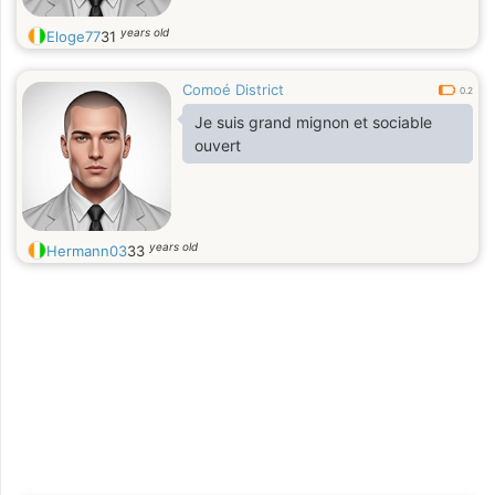
years old
Eloge77
31
Comoé District
0.2
Je suis grand mignon et sociable
ouvert
years old
Hermann03
33