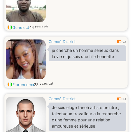
years old
Genelect
44
Comoé District
0.4
je cherche un homme serieux dans
la vie et je suis une fille honnette
years old
Florencema
28
Comoé District
0.4
Je suis eloge tanoh artiste peintre ,
talentueux travailleur a la recherche
d’une femme pour une relation
amoureuse et sérieuse