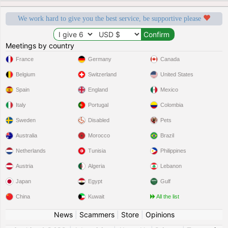
We work hard to give you the best service, be supportive please
Meetings by country
France
Germany
Canada
Belgium
Switzerland
United States
Spain
England
Mexico
Italy
Portugal
Colombia
Sweden
Disabled
Pets
Australia
Morocco
Brazil
Netherlands
Tunisia
Philippines
Austria
Algeria
Lebanon
Japan
Egypt
Gulf
China
Kuwait
All the list
News
|
Scammers
|
Store
|
Opinions