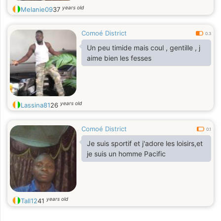
years old
Melanie09
37
Comoé District
0.3
Un peu timide mais coul , gentille , j
aime bien les fesses
years old
Lassina81
26
Comoé District
0.1
Je suis sportif et j'adore les loisirs,et
je suis un homme Pacific
years old
Tall12
41