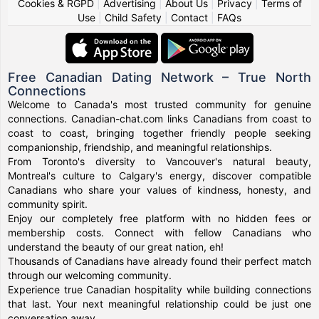
Cookies & RGPD
|
Advertising
|
About Us
|
Privacy
|
Terms of
Use
|
Child Safety
|
Contact
|
FAQs
Free Canadian Dating Network – True North
Connections
Welcome to Canada's most trusted community for genuine
connections. Canadian-chat.com links Canadians from coast to
coast to coast, bringing together friendly people seeking
companionship, friendship, and meaningful relationships.
From Toronto's diversity to Vancouver's natural beauty,
Montreal's culture to Calgary's energy, discover compatible
Canadians who share your values of kindness, honesty, and
community spirit.
Enjoy our completely free platform with no hidden fees or
membership costs. Connect with fellow Canadians who
understand the beauty of our great nation, eh!
Thousands of Canadians have already found their perfect match
through our welcoming community.
Experience true Canadian hospitality while building connections
that last. Your next meaningful relationship could be just one
conversation away.