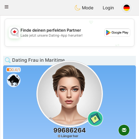
CANADIAN
chat
Toggle
Mode
Login
navigation
💖
Finde deinen perfekten Partner
💖
Lade jetzt unsere Dating-App herunter!
💕
💕
Dating Frau in Maritime
0.4/1
0
99686264
Länger her