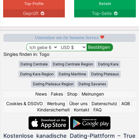
Top-Profile
Beliebt
Geprüft
Top-Seite
Unterstütze uns für besseren Service
Singles finden in: Togo
Dating Centrale
Dating Centrale Region
Dating Kara
Dating Kara Region
Dating Maritime
Dating Plateaux
Dating Plateaux Region
Dating Savanes
News
|
Fakes
|
Shop
|
Meinungen
Cookies & DSGVO
|
Werbung
|
Über uns
|
Datenschutz
|
AGB
|
Kindersicherheit
|
Kontakt
|
FAQ
Kostenlose kanadische Dating-Plattform – True