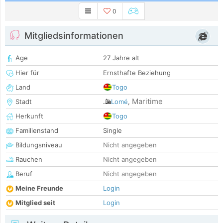
0
Mitgliedsinformationen
Age
27 Jahre alt
Hier für
Ernsthafte Beziehung
Land
Togo
Maritime
Stadt
Lomé
,
Herkunft
Togo
Familienstand
Single
Bildungsniveau
Nicht angegeben
Rauchen
Nicht angegeben
Beruf
Nicht angegeben
Meine Freunde
Login
Mitglied seit
Login