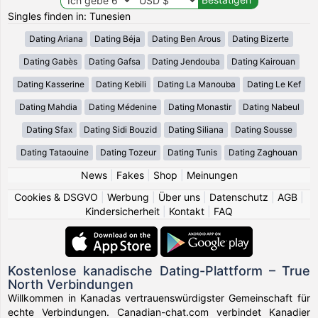
Singles finden in: Tunesien
Dating Ariana
Dating Béja
Dating Ben Arous
Dating Bizerte
Dating Gabès
Dating Gafsa
Dating Jendouba
Dating Kairouan
Dating Kasserine
Dating Kebili
Dating La Manouba
Dating Le Kef
Dating Mahdia
Dating Médenine
Dating Monastir
Dating Nabeul
Dating Sfax
Dating Sidi Bouzid
Dating Siliana
Dating Sousse
Dating Tataouine
Dating Tozeur
Dating Tunis
Dating Zaghouan
News
|
Fakes
|
Shop
|
Meinungen
Cookies & DSGVO
|
Werbung
|
Über uns
|
Datenschutz
|
AGB
|
Kindersicherheit
|
Kontakt
|
FAQ
Kostenlose kanadische Dating-Plattform – True
North Verbindungen
Willkommen in Kanadas vertrauenswürdigster Gemeinschaft für
echte Verbindungen. Canadian-chat.com verbindet Kanadier