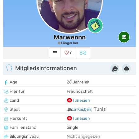
1
Marwennn
Länger her
0
Mitgliedsinformationen
Age
28 Jahre alt
Hier für
Freundschaft
Land
Tunesien
Tunis
Stadt
La Kasbah
,
Herkunft
Tunesien
Familienstand
Single
Bildungsniveau
Nicht angegeben