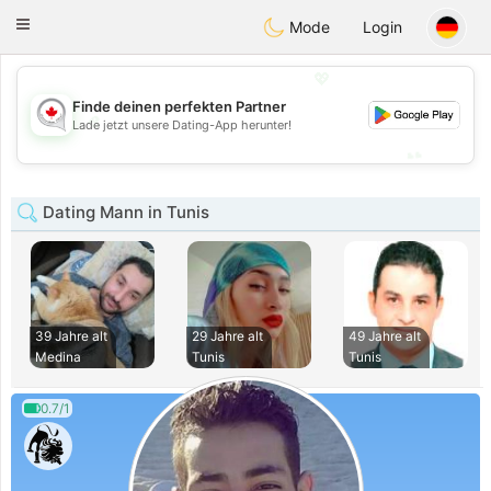
CANADIAN
chat
Toggle
Mode
Login
navigation
💖
Finde deinen perfekten Partner
💖
Lade jetzt unsere Dating-App herunter!
💕
💕
Dating Mann in Tunis
39 Jahre alt
29 Jahre alt
49 Jahre alt
Medina
Tunis
Tunis
0.7/1