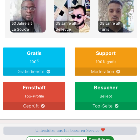
50 Jahre alt
39 Jahre alt
38 Jahre alt
La Soukra
Bellevue
Tunis
Gratis
Support
%
100
100% gratis
Gratisdienste
Moderation
Ernsthaft
Besucher
Top-Profile
Beliebt
Geprüft
Top-Seite
Unterstütze uns für besseren Service