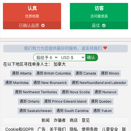
认真
访客
优质档案
访问量很高
已确认品质
最佳
我们努力为您提供最好的服务，请支持我们
在以下地区寻找单身人士： 加拿大
遇到 Alberta
遇到 British Columbia
遇到 Canada
遇到 Illinois
遇到 Manitoba
遇到 New Brunswick
遇到 Newfoundland and Labrador
遇到 Northwest Territories
遇到 Nova Scotia
遇到 Nunavut
遇到 Ontario
遇到 Prince Edward Island
遇到 Quebec
遇到 Saskatchewan
遇到 South Carolina
遇到 Yukon
新闻
|
诈骗者
|
商店
|
意见
Cookie和GDPR
|
广告
|
关于我们
|
隐私
|
使用条款
|
儿童安全
|
联