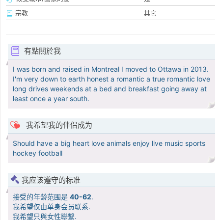
宗教
其它
有點關於我
I was born and raised in Montreal I moved to Ottawa in 2013.
I'm very down to earth honest a romantic a true romantic love
long drives weekends at a bed and breakfast going away at
least once a year south.
我希望我的伴侣成为
Should have a big heart love animals enjoy live music sports
hockey football
我应该遵守的标准
接受的年龄范围是
40-62
.
我希望仅由单身会员联系.
我希望只與女性聯繫.