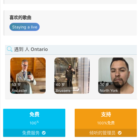
喜欢的歌曲
Staying a live
遇到 人 Ontario
53 岁
40 岁
30 岁
Ancaster
Brussels
North York
免费
支持
%
100
100%免费
免费服务
倾听的管理员