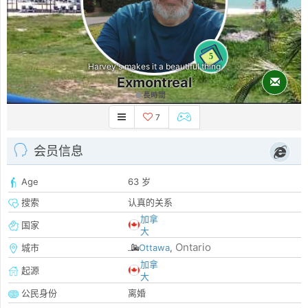
5
Harvey's makes it a beautiful thing
Exmontreal
長時間
7
会员信息
Age
63 岁
搜索
认真的关系
加拿
国家
大
Ontario
城市
Ottawa
,
加拿
起源
大
公民身份
离婚