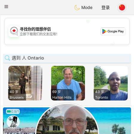
CANADIAN
chat
Toggle
Mode
登录
navigation
💖
寻找你的理想伴侣
💖
立即下载我们的交友应用！
💕
💕
遇到 人 Ontario
40 岁
69 岁
43 岁
Brussels
Halton Hills
Toronto
0.9/1