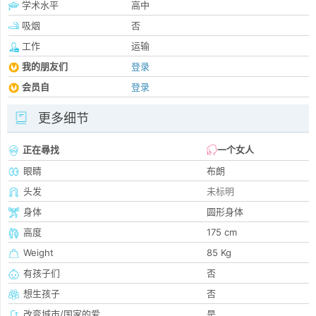
学术水平
高中
吸烟
否
工作
运输
我的朋友们
登录
会员自
登录
更多细节
正在尋找
一个女人
眼睛
布朗
头发
未标明
身体
圆形身体
高度
175 cm
Weight
85 Kg
有孩子们
否
想生孩子
否
改变城市/国家的爱
是