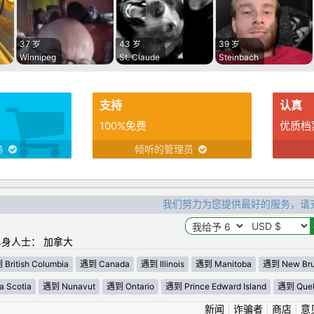
37 岁
43 岁
39 岁
Winnipeg
St. Claude
Steinbach
支持
认真
100%免费
优质档
务
倾听的管理员
我们努力为您提供最好的服务，请
身人士： 加拿大
British Columbia
遇到 Canada
遇到 Illinois
遇到 Manitoba
遇到 New Bru
 Scotia
遇到 Nunavut
遇到 Ontario
遇到 Prince Edward Island
遇到 Que
新闻
|
诈骗者
|
商店
|
意