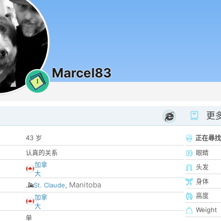
Marcel83
1
更
43 岁
正在尋找
认真的关系
眼睛
加拿
头发
大
身体
Manitoba
St. Claude
,
高度
加拿
大
Weight
单