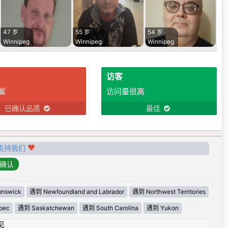
47 岁
55 岁
54 岁
Winnipeg
Winnipeg
Winnipeg
访客
案
访问量很高
已确认品质
最佳
支持我们
nswick
遇到 Newfoundland and Labrador
遇到 Northwest Territories
bec
遇到 Saskatchewan
遇到 South Carolina
遇到 Yukon
见