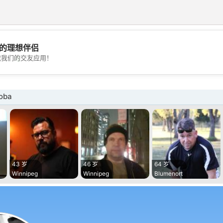
的理想伴侣
💖
载我们的交友应用！
💕
oba
43 岁
46 岁
64 岁
Winnipeg
Winnipeg
Blumenort