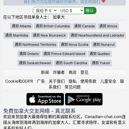
我们努力为您提供最好的服务，请支持我们
在以下地区寻找单身人士： 加拿大
遇到 Alberta
遇到 British Columbia
遇到 Canada
遇到 Illinois
遇到 Manitoba
遇到 New Brunswick
遇到 Newfoundland and Labrador
遇到 Northwest Territories
遇到 Nova Scotia
遇到 Nunavut
遇到 Ontario
遇到 Prince Edward Island
遇到 Quebec
遇到 Saskatchewan
遇到 South Carolina
遇到 Yukon
新闻
|
诈骗者
|
商店
|
意见
Cookie和GDPR
|
广告
|
关于我们
|
隐私
|
使用条款
|
儿童安全
|
联
系我们
|
常见问题
免费加拿大交友网络 - 真北联系
欢迎来到加拿大最值得信赖的真诚联系社区。Canadian-chat.com连
接从海岸到海岸再到海岸的加拿大人，汇聚寻求陪伴、友谊和有意义
关系的友好人们。