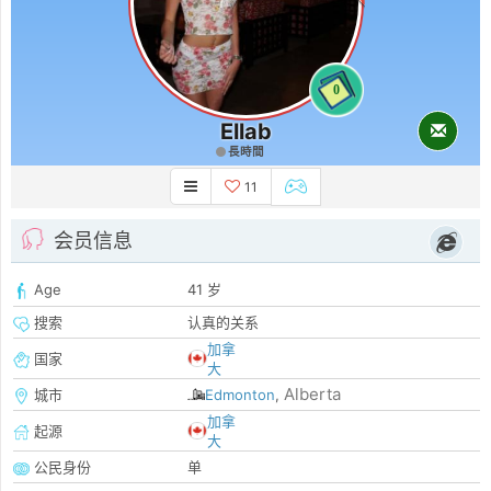
0
Ellab
長時間
11
会员信息
Age
41 岁
搜索
认真的关系
加拿
国家
大
Alberta
城市
Edmonton
,
加拿
起源
大
公民身份
单