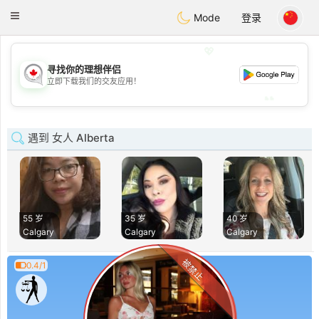
CANADIAN
chat
Toggle
Mode
登录
navigation
💖
寻找你的理想伴侣
💖
立即下载我们的交友应用！
💕
💕
遇到 女人 Alberta
55 岁
35 岁
40 岁
Calgary
Calgary
Calgary
被禁止
0.4/1