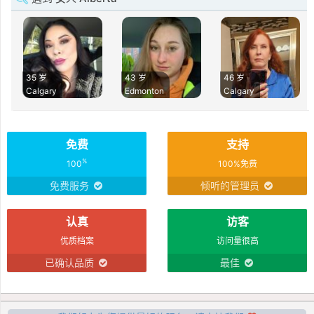
35 岁
43 岁
46 岁
Calgary
Edmonton
Calgary
免费
支持
%
100
100%免费
免费服务
倾听的管理员
认真
访客
优质档案
访问量很高
已确认品质
最佳