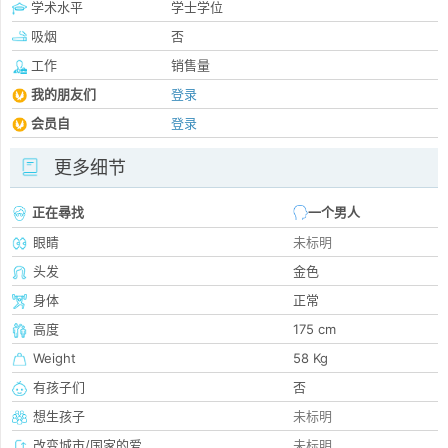
学术水平
学士学位
吸烟
否
工作
销售量
我的朋友们
登录
会员自
登录
更多细节
正在尋找
一个男人
眼睛
未标明
头发
金色
身体
正常
高度
175 cm
Weight
58 Kg
有孩子们
否
想生孩子
未标明
改变城市/国家的爱
未标明